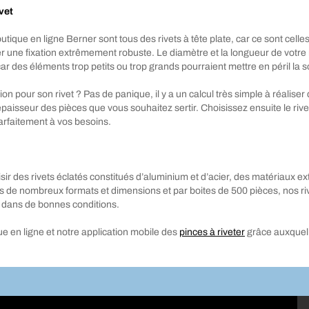
vet
que en ligne Berner sont tous des rivets à tête plate, car ce sont celles 
ser une fixation extrêmement robuste. Le diamètre et la longueur de votre
des éléments trop petits ou trop grands pourraient mettre en péril la s
 pour son rivet ? Pas de panique, il y a un calcul très simple à réaliser q
l’épaisseur des pièces que vous souhaitez sertir. Choisissez ensuite le ri
parfaitement à vos besoins.
r des rivets éclatés constitués d’aluminium et d’acier, des matériaux ext
ns de nombreux formats et dimensions et par boites de 500 pièces, nos riv
er dans de bonnes conditions.
e en ligne et notre application mobile des
pinces à riveter
grâce auxquell