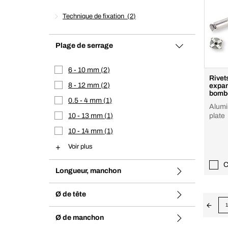
Technique de fixation
2
Plage de serrage
6 - 10 mm
2
Rivet
8 - 12 mm
2
expan
bomb
0.5 - 4 mm
1
Alumin
10 - 13 mm
1
plate
10 - 14 mm
1
Voir plus
C
Longueur, manchon
Ø de tête
1
Ø de manchon