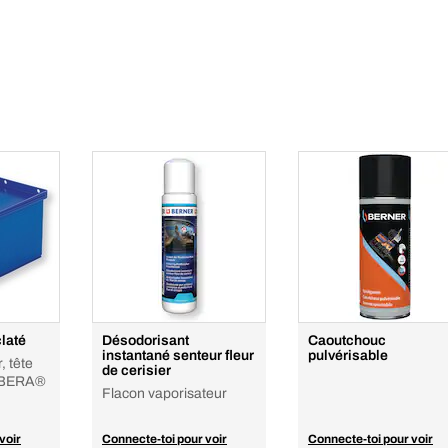
laté
Désodorisant
Caoutchouc
instantané senteur fleur
pulvérisable
, tête
de cerisier
et BERA®
Flacon vaporisateur
voir
Connecte-toi pour voir
Connecte-toi pour voir