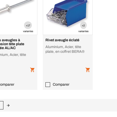
+17
+2
variantes
variantes
s aveugles à
Rivet aveugle éclaté
sion tête plate
Aluminium, Acier, tête
ée AL/AC
plate, en coffret BERA®
ium, Acier, tête
omparer
Comparer