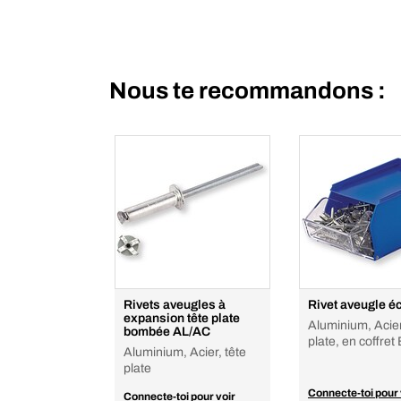
Nous te recommandons :
Rivets aveugles à
Rivet aveugle éc
expansion tête plate
Aluminium, Acier
bombée AL/AC
plate, en coffr
Aluminium, Acier, tête
plate
Connecte-toi pour 
Connecte-toi pour voir