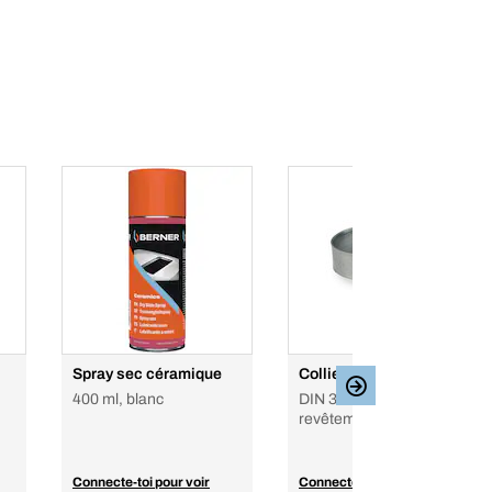
Spray sec céramique
Collier de serrage ABA
400 ml, blanc
DIN 3017, Acier avec
revêtement alu-zinc
Connecte-toi pour voir
Connecte-toi pour voir