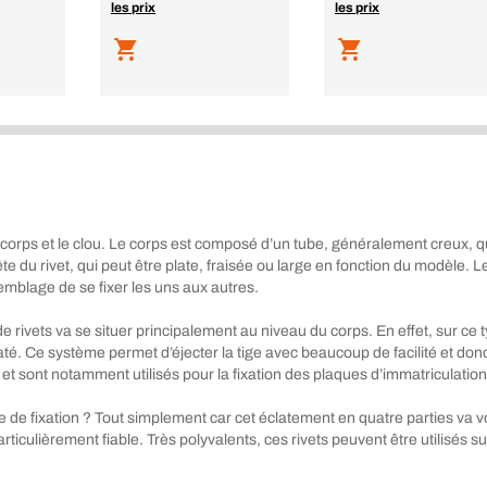
les prix
les prix
orps et le clou. Le corps est composé d’un tube, généralement creux, qui 
te du rivet, qui peut être plate, fraisée ou large en fonction du modèle. L
emblage de se fixer les uns aux autres.
de rivets va se situer principalement au niveau du corps. En effet, sur ce t
laté. Ce système permet d’éjecter la tige avec beaucoup de facilité et d
t sont notamment utilisés pour la fixation des plaques d’immatriculation
pe de fixation ? Tout simplement car cet éclatement en quatre parties v
articulièrement fiable. Très polyvalents, ces rivets peuvent être utilisés su