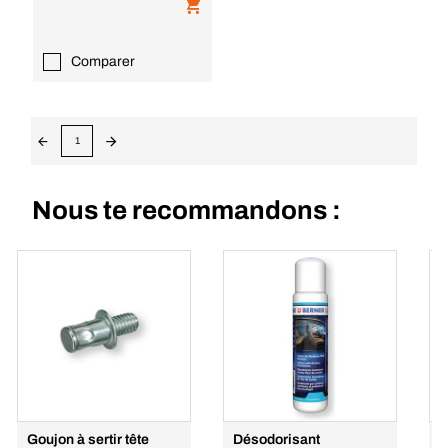
Comparer
1
Nous te recommandons :
Goujon à sertir tête
Désodorisant
C