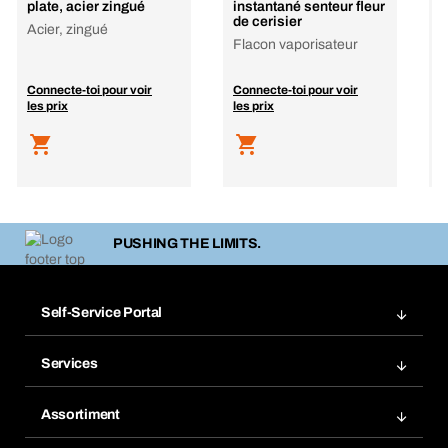
plate, acier zingué
instantané senteur fleur
p
de cerisier
Acier, zingué
Flacon vaporisateur
Connecte-toi pour voir
Connecte-toi pour voir
C
les prix
les prix
l
PUSHING THE LIMITS.
Self-Service Portal
Commandes
Services
Factures
Système de rayonnage BERA Modul
Listes de commande
Assortiment
BERA SMARTScan
Commander à nouveau
Innovations de produits