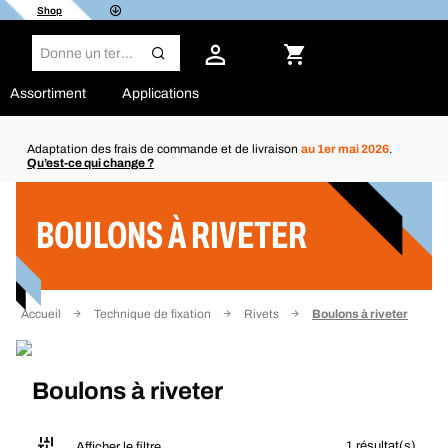
Shop
Assortiment
Applications
Adaptation des frais de commande et de livraison
au 1er mai 2026
.
Qu’est-ce qui change ?
Filtre
BOULONS À RIVETER
Accueil
Technique de fixation
Rivets
Boulons à riveter
Boulons à riveter
1 résultat(s)
Afficher le filtre