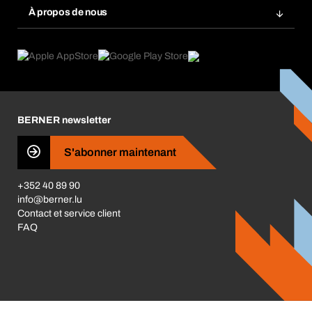
Chemical Safety Management
À propos de nous
Commandes à répétition
Applications
eProcurement
Ce que nous offrons
Retour, réclamation, réparation
Product Compliance
Guides produits
Ce qui nous motive
News
Corporate Responsibility
Carrière
BERNER newsletter
Les magasins BERNER
S'abonner maintenant
Business Conduct
+352 40 89 90
info@berner.lu
Contact et service client
FAQ