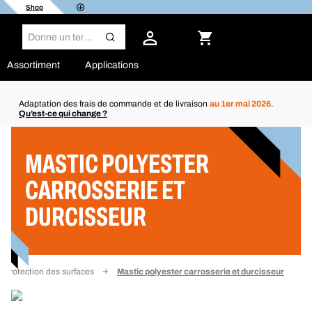
Shop
Assortiment
Applications
Adaptation des frais de commande et de livraison
au 1er mai 2026
.
Qu’est-ce qui change ?
Filtre
MASTIC POLYESTER
CARROSSERIE ET
DURCISSEUR
Protection des surfaces
Mastic polyester carrosserie et durcisseur