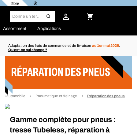
Shop
Assortiment
Applications
Adaptation des frais de commande et de livraison
au 1er mai 2026
.
Qu’est-ce qui change ?
Filtre
RÉPARATION DES PNEUS
ures automobile
Pneumatique et freinage
Réparation des pneus
Gamme complète pour pneus :
tresse Tubeless, réparation à