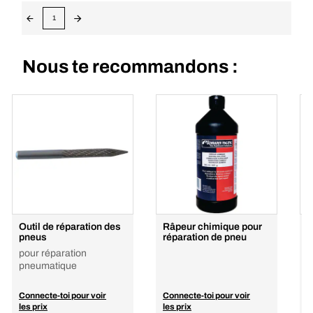
1
Nous te recommandons :
Outil de réparation des
Râpeur chimique pour
S
pneus
réparation de pneu
v
pour réparation
pneumatique
Connecte-toi pour voir
Connecte-toi pour voir
C
les prix
les prix
l