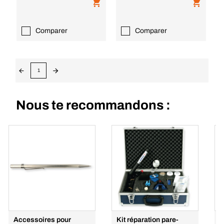
Comparer
Comparer
1
Nous te recommandons :
Accessoires pour
Kit réparation pare-
D