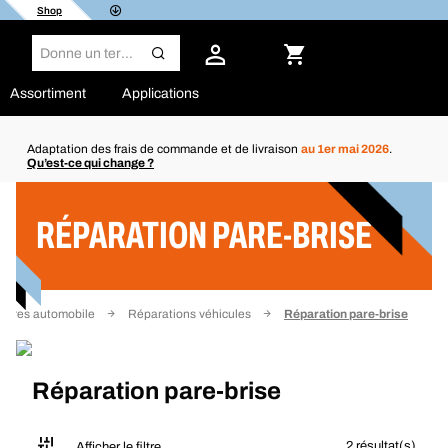
Shop
Assortiment
Applications
Adaptation des frais de commande et de livraison
au 1er mai 2026
.
Qu’est-ce qui change ?
Filtre
RÉPARATION PARE-BRISE
itures automobile
Réparations véhicules
Réparation pare-brise
Réparation pare-brise
2 résultat(s)
Afficher le filtre