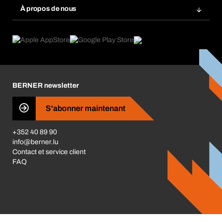
Chemical Safety Management
À propos de nous
Commandes à répétition
Applications
eProcurement
Ce que nous offrons
Retour, réclamation, réparation
Product Compliance
Guides produits
Ce qui nous motive
News
Corporate Responsibility
Carrière
BERNER newsletter
Les magasins BERNER
S'abonner maintenant
Business Conduct
+352 40 89 90
info@berner.lu
Contact et service client
FAQ