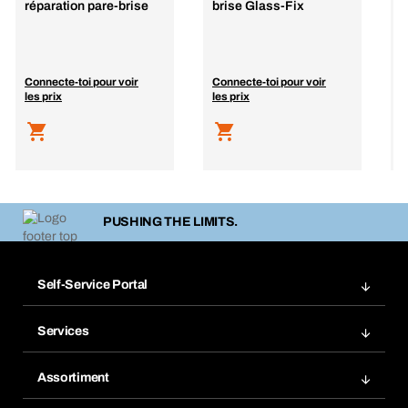
réparation pare-brise
brise Glass-Fix
i
d
F
Connecte-toi pour voir
Connecte-toi pour voir
C
les prix
les prix
l
PUSHING THE LIMITS.
Self-Service Portal
Commandes
Services
Factures
Système de rayonnage BERA Modul
Listes de commande
Assortiment
BERA SMARTScan
Commander à nouveau
Innovations de produits