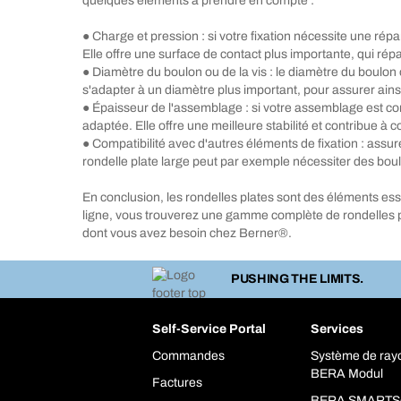
quelques éléments à prendre en compte :
● Charge et pression : si votre fixation nécessite une rép
Elle offre une surface de contact plus importante, qui répa
● Diamètre du boulon ou de la vis : le diamètre du boulon 
s'adapter à un diamètre plus important, pour assurer ains
● Épaisseur de l'assemblage : si votre assemblage est co
adaptée. Elle offre une meilleure stabilité et contribue à
● Compatibilité avec d'autres éléments de fixation : assu
rondelle plate large peut par exemple nécessiter des bou
En conclusion, les rondelles plates sont des éléments essent
ligne, vous trouverez une gamme complète de rondelles p
dont vous avez besoin chez Berner®.
PUSHING THE LIMITS.
Self-Service Portal
Services
Commandes
Système de ra
BERA Modul
Factures
BERA SMARTS