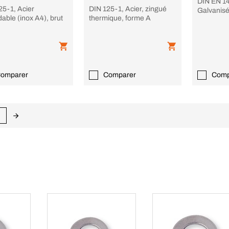
DIN EN 14
25-1, Acier
DIN 125-1, Acier, zingué
Galvanisé
able (inox A4), brut
thermique, forme A
Fabricant
omparer
Comparer
Comp