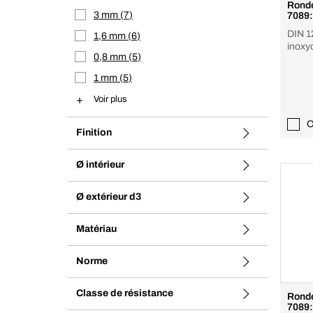
Ronde
3 mm
7
7089:
DIN 1
1,6 mm
6
inoxyd
0,8 mm
5
1 mm
5
Voir plus
C
Finition
Ø intérieur
Ø extérieur d3
Matériau
Norme
Classe de résistance
Ronde
7089: