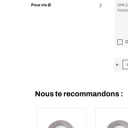
Pour vis Ø
DIN 1
inoxyd
C
1
Nous te recommandons :