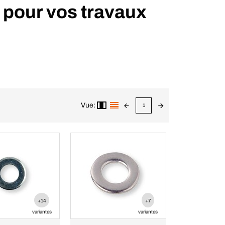
 pour vos travaux
Vue:
1
+14
+7
variantes
variantes