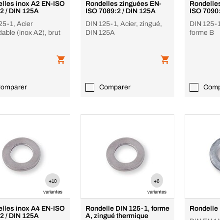
lles inox A2 EN-ISO
Rondelles zinguées EN-
Rondelle
2 / DIN 125A
ISO 7089:2 / DIN 125A
ISO 7090:
25-1, Acier
DIN 125-1, Acier, zingué,
DIN 125-1
able (inox A2), brut
DIN 125A
forme B
omparer
Comparer
Comp
+10
+6
variantes
variantes
lles inox A4 EN-ISO
Rondelle DIN 125-1, forme
Rondelle
2 / DIN 125A
A, zingué thermique