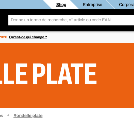
Shop
Entreprise
Corpora
 2026
.
Qu’est-ce qui change ?
LE PLATE
es
Rondelle plate