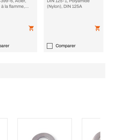
399-6, Acier,
DIN 125-1, Polyamide
 à la flamme,
(Nylon), DIN 125A
 -P-
arer
Comparer