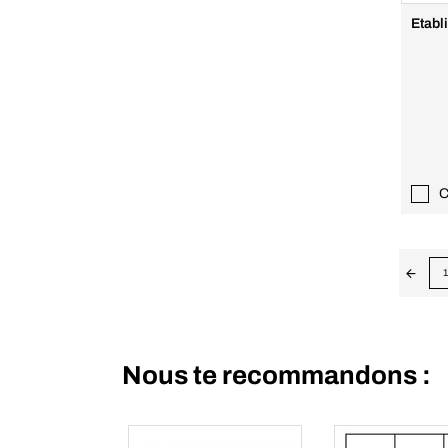
Etabl
C
1
Nous te recommandons :