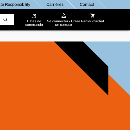
te Responsibility
Carrières
Contact
Listes de
Se connecter / Créer
Panier d'achat
commande
un compte