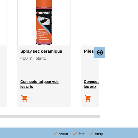
Spray sec céramique
Piles
400 ml, blanc
Connecte-toi pour voir
Connecte-toi pour voir
les prix
les prix
smart
fast
easy