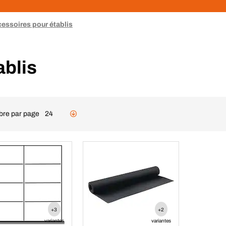
essoires pour établis
ablis
re par page
24
+3
+2
variantes
variantes