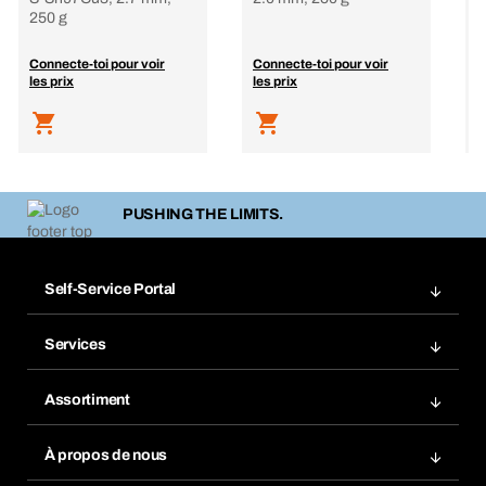
250 g
Connecte-toi pour voir
Connecte-toi pour voir
C
les prix
les prix
l
PUSHING THE LIMITS.
Self-Service Portal
Commandes
Services
Factures
Système de rayonnage BERA Modul
Listes de commande
Assortiment
BERA SMARTScan
Commander à nouveau
Innovations de produits
Chemical Safety Management
À propos de nous
Commandes à répétition
Applications
eProcurement