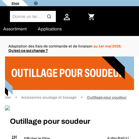
Shop
Assortiment
Applications
Adaptation des frais de commande et de livraison
au 1er mai 2026
.
Qu’est-ce qui change ?
Filtre
OUTILLAGE POUR SOUDEUR
telier
Accessoires soudage et brasage
Outillage pour soudeur
Outillage pour soudeur
4 résultat(s)
Afficher le filtre