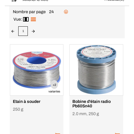
Nombre par page
24
Vue:
1
+2
variantes
Etain à souder
Bobine d'étain radio
Pb60Sn40
250 g
2.0 mm, 250 g