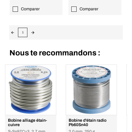
Comparer
Comparer
1
Nous te recommandons :
Bobine alliage étain-
Bobine d'étain radio
E
cuivre
Pb60Sn40
2
S-Sn97Cu3, 2.7 mm,
2.0 mm, 250 g