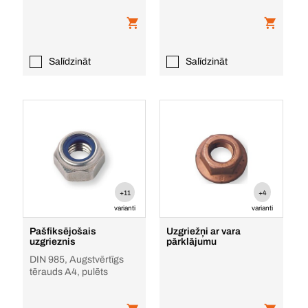
Salīdzināt
Salīdzināt
+11
+4
varianti
varianti
Pašfiksējošais
Uzgriežņi ar vara
uzgrieznis
pārklājumu
DIN 985, Augstvērtīgs
tērauds A4, pulēts