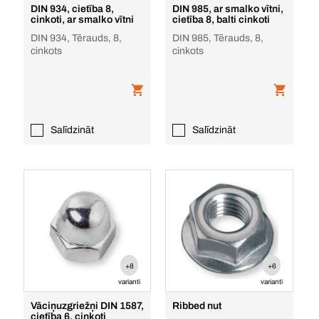
DIN 934, cietība 8,
DIN 985, ar smalko vītni,
cinkoti, ar smalko vītni
cietība 8, balti cinkoti
DIN 934, Tērauds, 8,
DIN 985, Tērauds, 8,
cinkots
cinkots
Salīdzināt
Salīdzināt
+8
+6
varianti
varianti
Vāciņuzgriežņi DIN 1587,
Ribbed nut
cietība 6, cinkoti