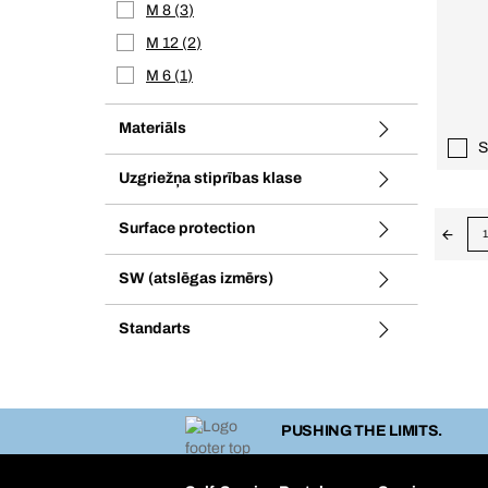
M 8
3
M 12
2
M 6
1
Materiāls
S
Uzgriežņa stiprības klase
Surface protection
1
SW (atslēgas izmērs)
Standarts
PUSHING THE LIMITS.