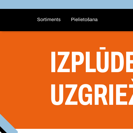
Sortiments
Pielietošana
IZPLŪD
UZGRIE