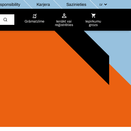
ponsibility
Karjera
Sazinieties
Grāmatzīme
Ienākt vai
Iepirkumu
reģistrēties
grozs