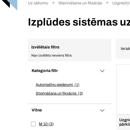
Uz sākumu
Stiprināšana un fiksācija
Uzgriežņi
Izplūdes sistēmas u
Izvēlētais filtrs
Ierak
Nav izvēlēts neviens filtrs
Kategoria filtr
Automašīnu piederumi
1
Stiprināšana un fiksācija
3
Vītne
Uzgri
M 10
3
pārkl