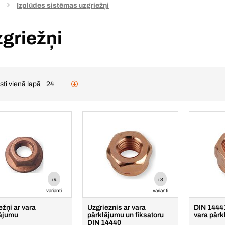
Izplūdes sistēmas uzgriežņi
zgriežņi
sti vienā lapā
24
+4
+3
varianti
varianti
ežņi ar vara
Uzgrieznis ar vara
DIN 14441
ājumu
pārklājumu un fiksatoru
vara pār
DIN 14440