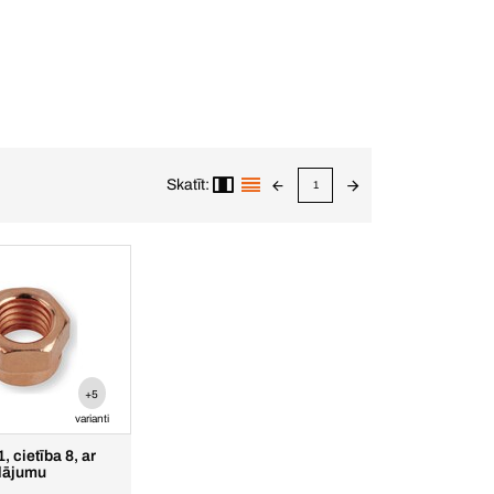
Skatīt:
1
+5
varianti
, cietība 8, ar
klājumu