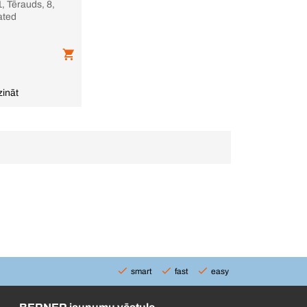
, Tērauds, 8,
ated
zināt
smart
fast
easy