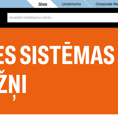
Shop
Uzņēmums
Corporate Res
ES SISTĒMAS
ŽŅI