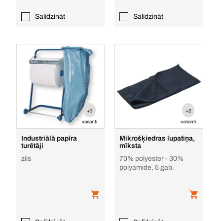
Salīdzināt
Salīdzināt
+3
+2
varianti
varianti
Industriālā papīra
Mikrošķiedras lupatiņa,
turētāji
mīksta
zils
70% polyester - 30%
polyamide, 5 gab.