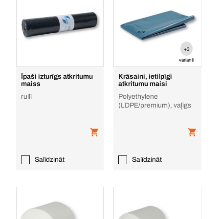
+3
varianti
Īpaši izturīgs atkritumu
Krāsaini, ietilpīgi
maiss
atkritumu maisi
rullī
Polyethylene
(LDPE/premium), vaļīgs
Salīdzināt
Salīdzināt