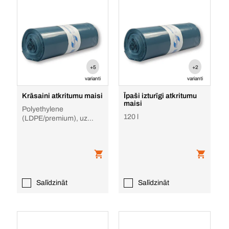
+5
+2
varianti
varianti
Krāsaini atkritumu maisi
Īpaši izturīgi atkritumu
maisi
Polyethylene
120 l
(LDPE/premium), uz
rullīša, atkritumu
selektīvai šķirošanai
Salīdzināt
Salīdzināt