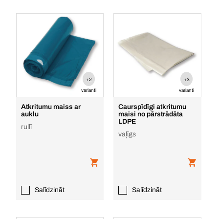
+2
+3
varianti
varianti
Atkritumu maiss ar
Caurspīdīgi atkritumu
auklu
maisi no pārstrādāta
LDPE
rullī
vaļīgs
Salīdzināt
Salīdzināt