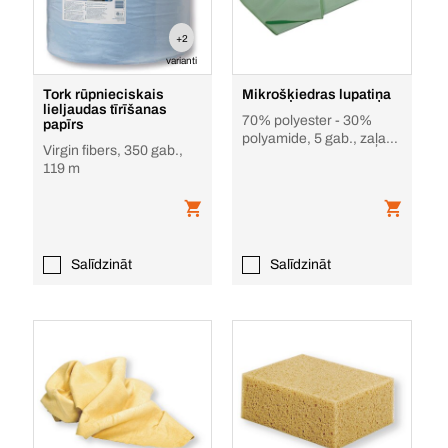
+2
varianti
Tork rūpnieciskais
Mikrošķiedras lupatiņa
lieljaudas tīrīšanas
70% polyester - 30%
papīrs
polyamide, 5 gab., zaļa,
Virgin fibers, 350 gab.,
stikla tīrīšanai
119 m
Salīdzināt
Salīdzināt