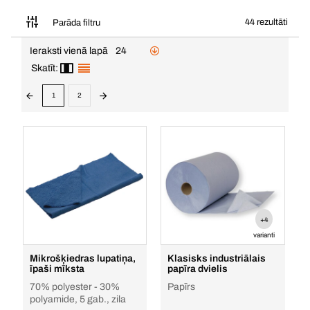
44 rezultāti
Parāda filtru
Ieraksti vienā lapā
24
Skatīt:
1
2
+4
varianti
Mikrošķiedras lupatiņa,
Klasisks industriālais
īpaši mīksta
papīra dvielis
70% polyester - 30%
Papīrs
polyamide, 5 gab., zila