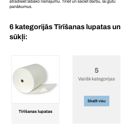
atradīsiet labāko risinājumu. Tīriet un sāciet darbu, lai gūtu
panākumus.
6 kategorijās
Tīrīšanas lupatas un
sūkļi:
5
Vairāk kategorijas
Skatīt visu
Tīrīšanas lupatas