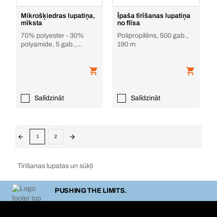
Mikrošķiedras lupatiņa,
Īpaša tīrīšanas lupatiņa
mīksta
no flīsa
70% polyester - 30%
Polipropilēns, 500 gab.,
polyamide, 5 gab.,
190 m
sarkana, sanitārajiem
Salīdzināt
Salīdzināt
1
2
Tīrīšanas lupatas un sūkļi
PUSHING THE LIMITS.