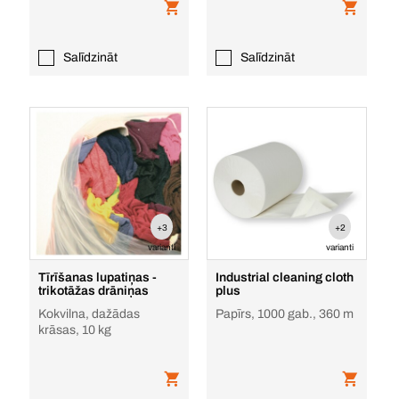
Salīdzināt
Salīdzināt
+3
+2
varianti
varianti
Tīrīšanas lupatiņas -
Industrial cleaning cloth
trikotāžas drāniņas
plus
Kokvilna, dažādas
Papīrs, 1000 gab., 360 m
krāsas, 10 kg