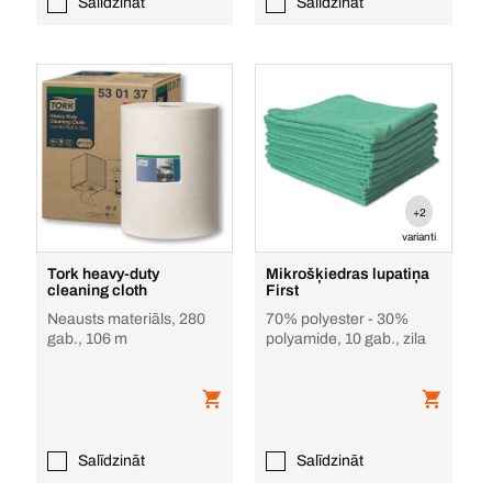
Salīdzināt
Salīdzināt
+2
varianti
Tork heavy-duty
Mikrošķiedras lupatiņa
cleaning cloth
First
Neausts materiāls, 280
70% polyester - 30%
gab., 106 m
polyamide, 10 gab., zila
Salīdzināt
Salīdzināt