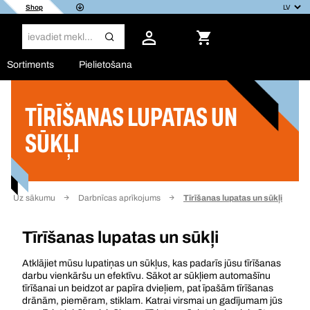
Shop
Sortiments
Pielietošana
TĪRĪŠANAS LUPATAS UN
Filtrs
SŪKĻI
Uz sākumu
Darbnīcas aprīkojums
Tīrīšanas lupatas un sūkļi
Tīrīšanas lupatas un sūkļi
Atklājiet mūsu lupatiņas un sūkļus, kas padarīs jūsu tīrīšanas
darbu vienkāršu un efektīvu. Sākot ar sūkļiem automašīnu
tīrīšanai un beidzot ar papīra dvieļiem, pat īpašām tīrīšanas
drānām, piemēram, stiklam. Katrai virsmai un gadījumam jūs