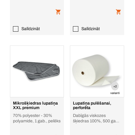
Salīdzināt
Salīdzināt
+2
varianti
Mikrošķiedras lupatiņa
Lupatiņa pulēšanai,
XXL premium
perforēta
70% polyester - 30%
Dabīgās viskozes
polyamide, 1 gab., pelēks
šķiedras 100%, 500 gab.,
190 m