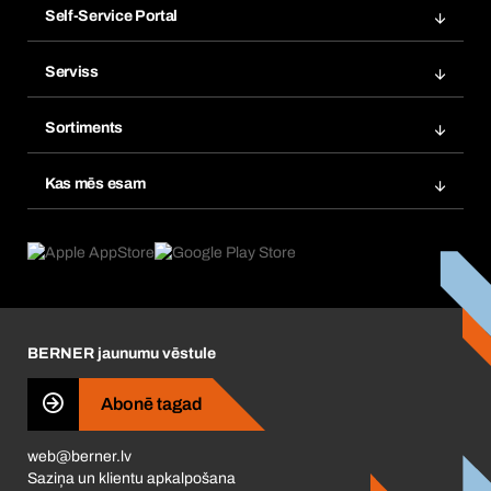
Self-Service Portal
Pasūtījumi
Serviss
Rēķini
Produktu meklētāji
Izlases
Sortiments
Atkārtots pasūtijums
Produktu inovācijas
Kas mēs esam
Abonementi
Pielietošana
Ko mēs piedāvājam
Preču atgriešana un sūdzības
Product Compliance
Kas mūs virza
Korporatīvā atbildība
Karjera
BERNER jaunumu vēstule
Business Conduct
Abonē tagad
web@berner.lv
Saziņa un klientu apkalpošana