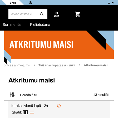
Shop
Sortiments
Pielietošana
ATKRITUMU MAISI
Filtrs
arbnīcas aprīkojums
Tīrīšanas lupatas un sūkļi
Atkritumu maisi
Atkritumu maisi
13 rezultāti
Parāda filtru
Ieraksti vienā lapā
24
Skatīt: