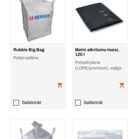
Rubble Big Bag
Melni atkritumu maisi,
120 l
Polipropilēns
Polyethylene
(LDPE/premium), vaļīgs
Salīdzināt
Salīdzināt