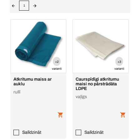
1
+2
+3
varianti
varianti
Atkritumu maiss ar
Caurspīdīgi atkritumu
auklu
maisi no pārstrādāta
LDPE
rullī
vaļīgs
Salīdzināt
Salīdzināt