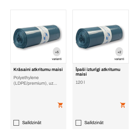
+5
+2
varianti
varianti
Krāsaini atkritumu maisi
Īpaši izturīgi atkritumu
maisi
Polyethylene
120 l
(LDPE/premium), uz
rullīša, atkritumu
selektīvai šķirošanai
Salīdzināt
Salīdzināt