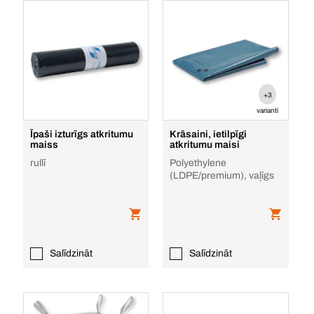
+3
varianti
Īpaši izturīgs atkritumu
Krāsaini, ietilpīgi
maiss
atkritumu maisi
rullī
Polyethylene
(LDPE/premium), vaļīgs
Salīdzināt
Salīdzināt