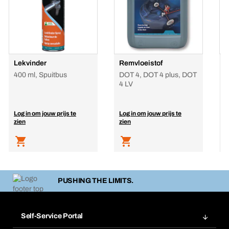
Lekvinder
Remvloeistof
B
400 ml, Spuitbus
DOT 4, DOT 4 plus, DOT
2
4 LV
Log in om jouw prijs te
Log in om jouw prijs te
L
zien
zien
z
PUSHING THE LIMITS.
Self-Service Portal