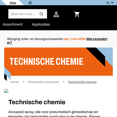
Shop
Assortiment
Applicaties
Wijziging order- en bezorgvoorwaarden
per 1 mei 2026.
Wat verandert
er?
Filter
TECHNISCHE CHEMIE
Home
Chemische producten
Technische chemie
Technische chemie
Accupool spray, olie voor pneumatisch gereedschap en
lekvinder zijn belangrijke producten in de chemie. Berner