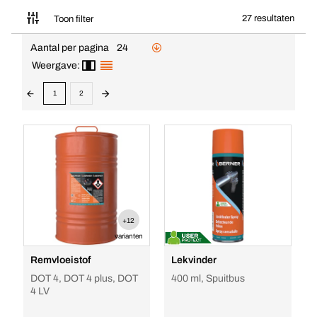
27 resultaten
Toon filter
Aantal per pagina
24
Weergave:
1
2
+12
varianten
Remvloeistof
Lekvinder
DOT 4, DOT 4 plus, DOT
400 ml, Spuitbus
4 LV