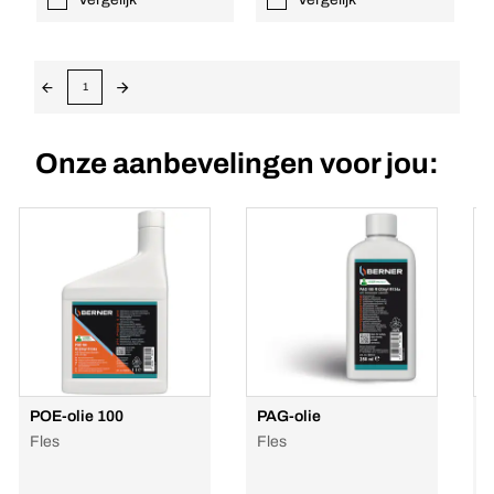
1
Onze aanbevelingen voor jou:
POE-olie 100
PAG-olie
U
Fles
Fles