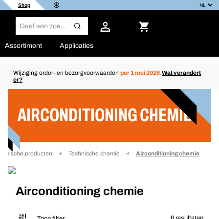
Shop
Assortiment
Applicaties
Wijziging order- en bezorgvoorwaarden
per 1 mei 2026.
Wat verandert
er?
Filter
AIRCONDITIONING CHEMIE
emische producten
Technische chemie
Airconditioning chemie
Airconditioning chemie
6 resultaten
Toon filter