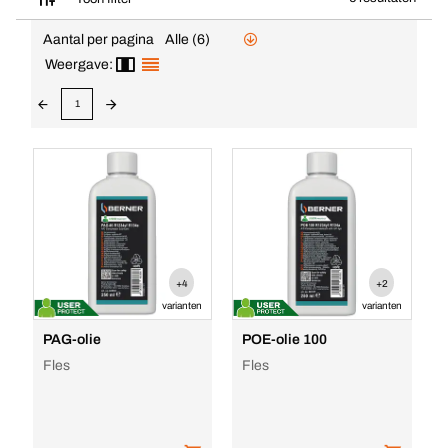
Aantal per pagina
Alle (6)
Weergave:
1
+4
+2
varianten
varianten
PAG-olie
POE-olie 100
Fles
Fles