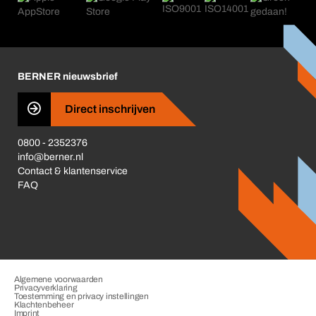
Nieuws
Corporate Responsibility
Carrière
Business Conduct
BERNER nieuwsbrief
Direct inschrijven
0800 - 2352376
info@berner.nl
Contact & klantenservice
FAQ
Algemene voorwaarden
Privacyverklaring
Toestemming en privacy instellingen
Klachtenbeheer
Imprint