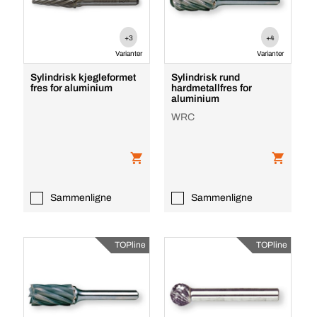
+3
+4
Varianter
Varianter
Sylindrisk kjegleformet
Sylindrisk rund
fres for aluminium
hardmetallfres for
aluminium
WRC
Sammenligne
Sammenligne
TOPline
TOPline