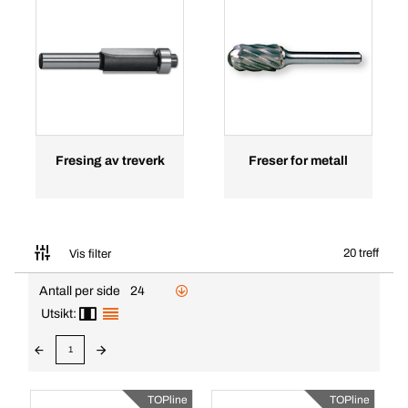
Fresing av treverk
Freser for metall
20 treff
Vis filter
Antall per side
24
Utsikt:
1
TOPline
TOPline