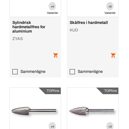
+4
+5
Varianter
Varianter
Sylindrisk
Skålfres i hardmetall
hardmetallfres for
KUD
aluminium
ZYAS
Sammenligne
Sammenligne
TOPline
TOPline
+4
+3