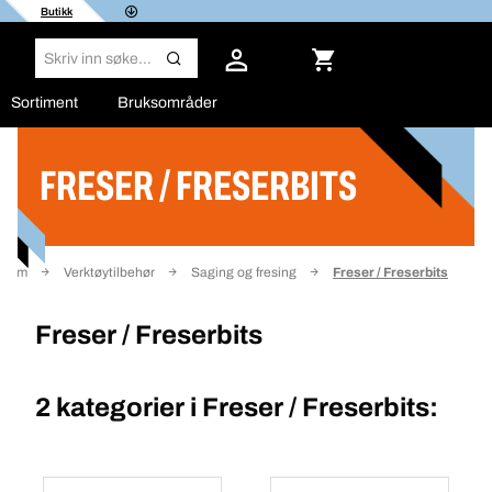
Butikk
Sortiment
Bruksområder
FRESER / FRESERBITS
Filter
Hjem
Verktøytilbehør
Saging og fresing
Freser / Freserbits
Freser / Freserbits
2 kategorier i
Freser / Freserbits: