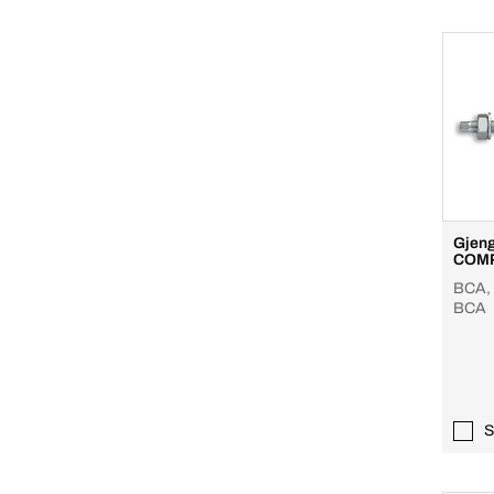
Gjeng
COMP
BCA, S
BCA
S