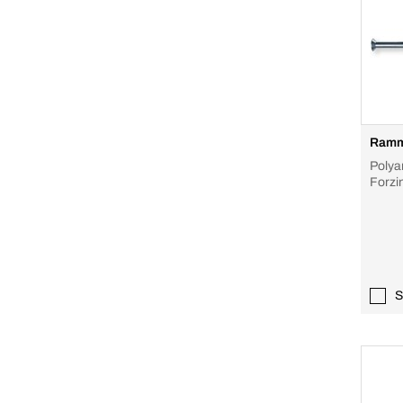
Ramm
Polya
Forzi
S