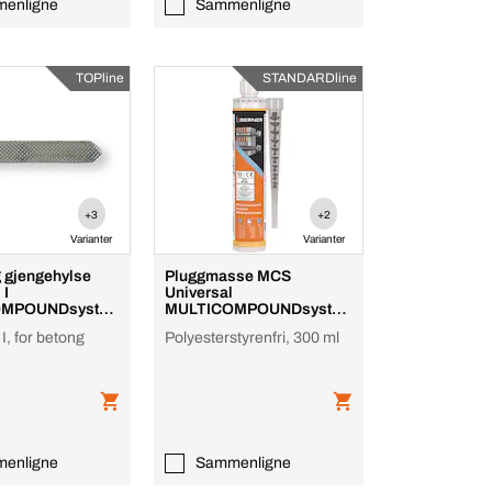
enligne
Sammenligne
TOPline
STANDARDline
+3
+2
Varianter
Varianter
g gjengehylse
Pluggmasse MCS
 I
Universal
OMPOUNDsyste
MULTICOMPOUNDsyste
m
I, for betong
Polyesterstyrenfri, 300 ml
enligne
Sammenligne