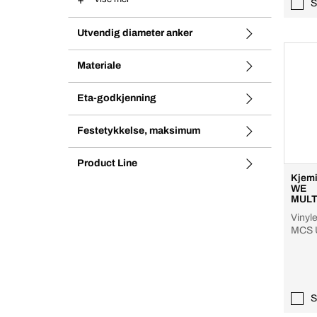
S
Utvendig diameter anker
Materiale
Eta-godkjenning
Festetykkelse, maksimum
Product Line
Kjemi
WE
MULT
m
Vinyle
MCS U
Expre
S