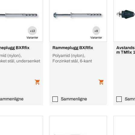
+13
+9
Varianter
Varianter
eplugg BXRfix
Rammeplugg BXRfix
Avstands
m TMfix 
mid (nylon),
Polyamid (nylon),
nket stål, undersenket
Forzinket stål, 6-kant
ammenligne
Sammenligne
Samm