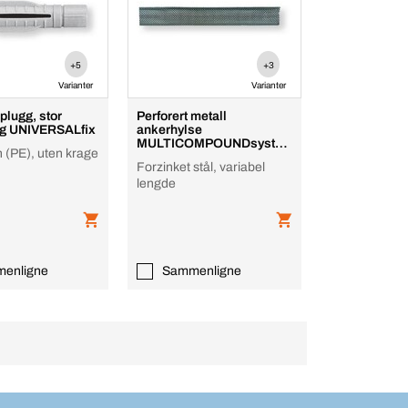
+5
+3
Varianter
Varianter
plugg, stor
Perforert metall
ng UNIVERSALfix
ankerhylse
MULTICOMPOUNDsyste
n (PE), uten krage
m
Forzinket stål, variabel
lengde
enligne
Sammenligne