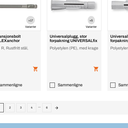
+17
+5
Varianter
Varianter
nsjonsbolt
Universalplugg, stor
Universal
LEXanchor
forpakning UNIVERSALfix
forpakni
, Rustfritt stål,
Polyetylen (PE), med krage
Polyetyle
ammenligne
Sammenligne
Samm
...
2
3
4
6