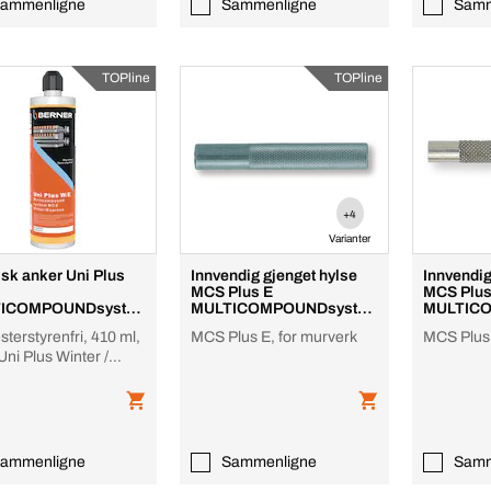
ammenligne
Sammenligne
Samm
TOPline
TOPline
+4
Varianter
sk anker Uni Plus
Innvendig gjenget hylse
Innvendi
MCS Plus E
MCS Plus
ICOMPOUNDsyste
MULTICOMPOUNDsyste
MULTIC
m
m
sterstyrenfri, 410 ml,
MCS Plus E, for murverk
MCS Plus 
ni Plus Winter /
ss
ammenligne
Sammenligne
Samm