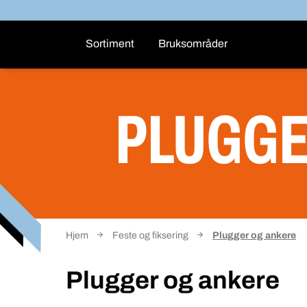
Sortiment
Bruksområder
PLUGGE
Hjem
Feste og fiksering
Plugger og ankere
Plugger og ankere