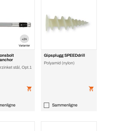
+24
Varianter
onsbolt
Gipsplugg SPEEDdrill
anchor
Polyamid (nylon)
zinket stål, Opt.1
enligne
Sammenligne