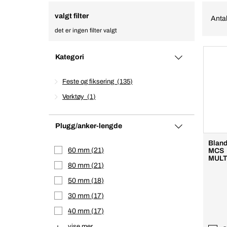
valgt filter
Antal
det er ingen filter valgt
Kategori
Feste og fiksering
135
Verktøy
1
Plugg/anker-lengde
Bland
60 mm
21
MCS
MULT
80 mm
21
m
50 mm
18
30 mm
17
40 mm
17
vise mer