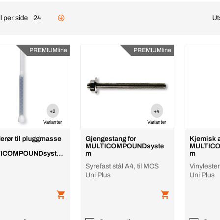
l per side
24
Ut
PREMIUMline
PREMIUMline
+2
+4
Varianter
Varianter
erør til pluggmasse
Gjengestang for
Kjemisk 
MULTICOMPOUNDsyste
MULTIC
ICOMPOUNDsyste
m
m
Syrefast stål A4, til MCS
Vinyleste
Uni Plus
Uni Plus