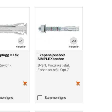
+6
+38
Varianter
Varianter
plugg BXfix
Ekspansjonsbolt
SIMPLEXanchor
(nylon)
B-SN, Forzinket stål,
Forzinket stål, Opt.7
enligne
Sammenligne