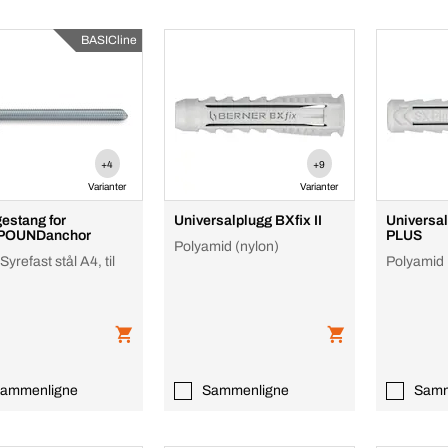
BASICline
+4
+9
Varianter
Varianter
estang for
Universalplugg BXfix II
Universal
OUNDanchor
PLUS
Polyamid (nylon)
yrefast stål A4, til
Polyamid 
ammenligne
Sammenligne
Samm