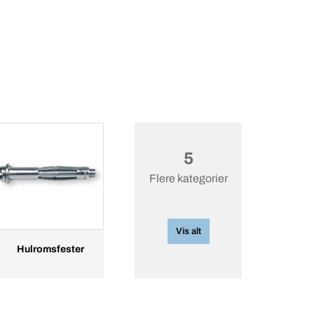
5
Flere kategorier
Vis alt
Hulromsfester