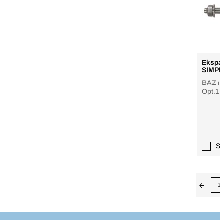
Ekspa
SIMP
BAZ+ R
Opt.1
S
1