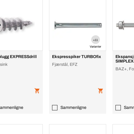
+11
Varianter
lugg EXPRESSdrill
Ekspresspiker TURBOfix
Ekspansj
SIMPLEX
sink
Fjærstål, EFZ
BAZ+, For
ammenligne
Sammenligne
Samm