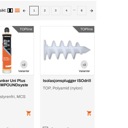
...
sikt:
1
2
3
4
6
TOPline
TOPline
+2
+2
Varianter
Varianter
anker Uni Plus
Isolasjonsplugger ISOdrill
OMPOUNDsyste
TOP, Polyamid (nylon)
rstyrenfri, MCS