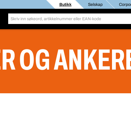
Butikk
Selskap
Corpor
R OG ANKER