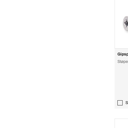
Gipsp
Støpe
S