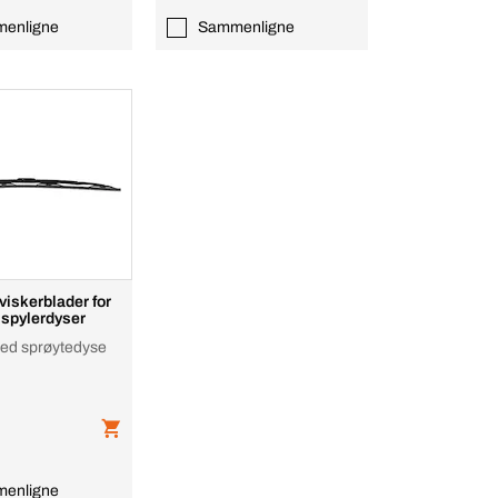
enligne
Sammenligne
viskerblader for
 spylerdyser
 med sprøytedyse
enligne