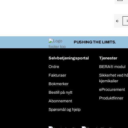
1
PUSHING THE LIMITS.
Selvbetjeningsportal
Tjenester
Ordre
BERA® modul
Fakturaer
Sikkerhet ved h
kjemikalier
Bokmerker
eProcurement
Bestill på nytt
Produktfinner
Abonnement
Spørsmål og hjelp