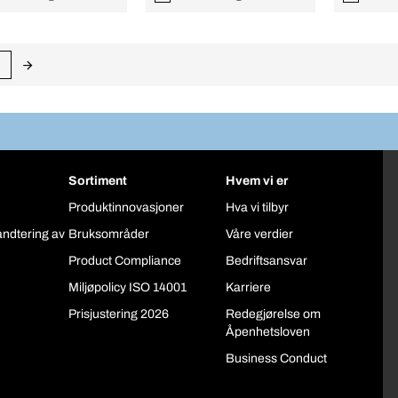
Sortiment
Hvem vi er
Produktinnovasjoner
Hva vi tilbyr
åndtering av
Bruksområder
Våre verdier
Product Compliance
Bedriftsansvar
Miljøpolicy ISO 14001
Karriere
Prisjustering 2026
Redegjørelse om
Åpenhetsloven
Business Conduct