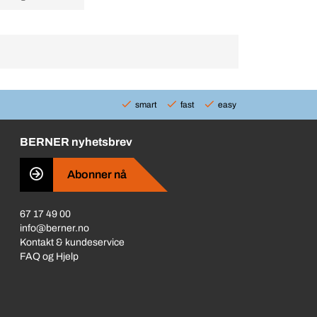
smart
fast
easy
BERNER nyhetsbrev
Abonner nå
67 17 49 00
info@berner.no
Kontakt & kundeservice
FAQ og Hjelp