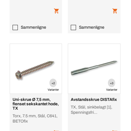
Ø 6,0 mm
Sammenligne
Sammenligne
+2
+3
Varianter
Varianter
Uni-skrue Ø 7,5 mm,
Avstandsskrue DISTAfix
flenset sekskantet hode,
TX, Stål, sinkbelagt [1],
TX
Spenningsfri
Torx, 7.5 mm, Stål, C641,
monteringsavstand
BETOfix
45/11.5 Ø 7,0 mm