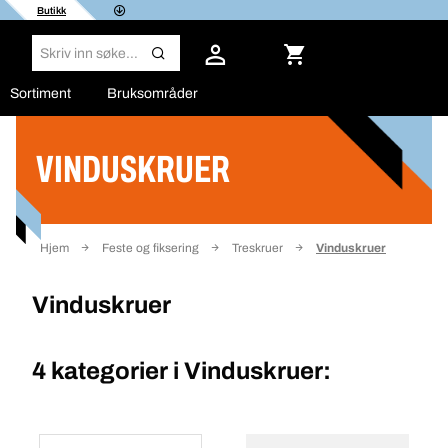
Butikk
Sortiment
Bruksområder
VINDUSKRUER
Filter
Hjem
Feste og fiksering
Treskruer
Vinduskruer
Vinduskruer
4 kategorier i
Vinduskruer: