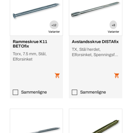
+12
+8
Varianter
Varianter
Rammeskrue K11
Avstandsskrue DISTAfix
BETOfix
TX, Stål herdet,
Torx, 7.5 mm, Stål,
Elforsinket, Spenningsfri
Elforsinket
monteringsavstand 20/10
Ø 6,0 mm
Sammenligne
Sammenligne