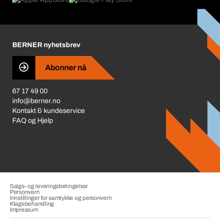
Våre verdier
Miljøpolicy ISO 14001
Bedriftsansvar
Prisjustering 2026
Karriere
BERNER nyhetsbrev
Redegjørelse om Åpenhetsloven
Business Conduct
Abonner nå
67 17 49 00
info@berner.no
Kontakt & kundeservice
FAQ og Hjelp
Salgs- og leveringsbetingelser
Personvern
Innstillinger for samtykke og personvern
Klagebehandling
Impressum