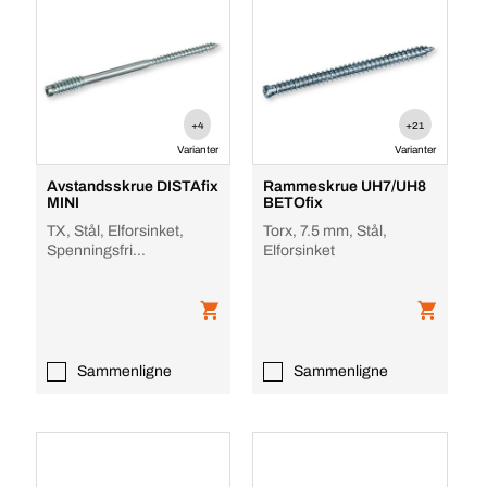
+4
+21
Varianter
Varianter
Avstandsskrue DISTAfix
Rammeskrue UH7/UH8
MINI
BETOfix
TX, Stål, Elforsinket,
Torx, 7.5 mm, Stål,
Spenningsfri
Elforsinket
monteringsavstand 20/8
Ø 4,5 mm
Sammenligne
Sammenligne