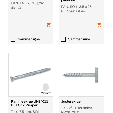
panhode
PAN, TX 15, PL, grov
PAN, SQ 1, 3.5 x 25 mm,
gjenge
PL, Syrefast A4
Sammenligne
Sammenligne
+2
Varianter
Rammeskrue UH8/K11
Justerskrue
BETOfix Ruspert
TX, Stål, Elforsinket,
Torx, 7.5 mm, Stål,
NV28, CUT