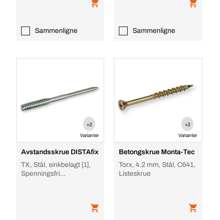
Sammenligne
Sammenligne
+2
+2
Varianter
Varianter
Avstandsskrue DISTAfix
Betongskrue Monta-Tec
TX, Stål, sinkbelagt [1],
Torx, 4.2 mm, Stål, C641,
Spenningsfri
Listeskrue
monteringsavstand
60/11.5 Ø 6,0 mm