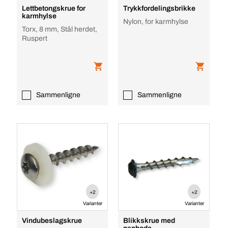
Lettbetongskrue for
Trykkfordelingsbrikke
karmhylse
Nylon, for karmhylse
Torx, 8 mm, Stål herdet,
Ruspert
Sammenligne
Sammenligne
+2
+2
Varianter
Varianter
Vindubeslagskrue
Blikkskrue med