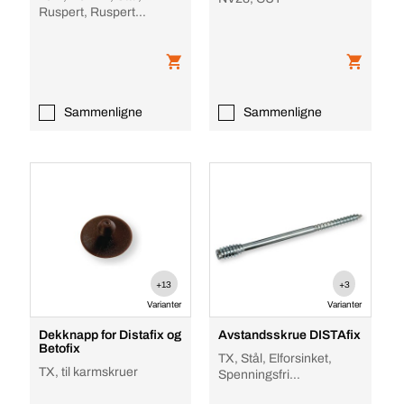
Ruspert, Ruspert
overflatebelegg
Sammenligne
Sammenligne
+13
+3
Varianter
Varianter
Dekknapp for Distafix og
Avstandsskrue DISTAfix
Betofix
TX, Stål, Elforsinket,
TX, til karmskruer
Spenningsfri
monteringsavstand 20/10