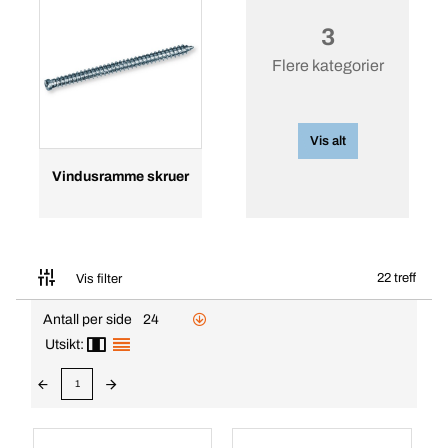
3
Flere kategorier
Vis alt
Vindusramme skruer
22 treff
Vis filter
Antall per side
24
Utsikt:
1