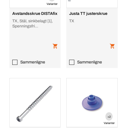
Varianter
Avstandsskrue DISTAfix
Justa TT justerskrue
TX, Stål, sinkbelagt [1],
TX
Spenningsfri
monteringsavstand 45/10
Ø 6,0 mm
Sammenligne
Sammenligne
+2
Varianter