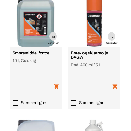
+2
+2
Varianter
Varianter
Smøremiddel for tre
Bore- og skjæreolje
DVGW
10 l, Gulaktig
Rød, 400 ml / 5 L
Sammenligne
Sammenligne