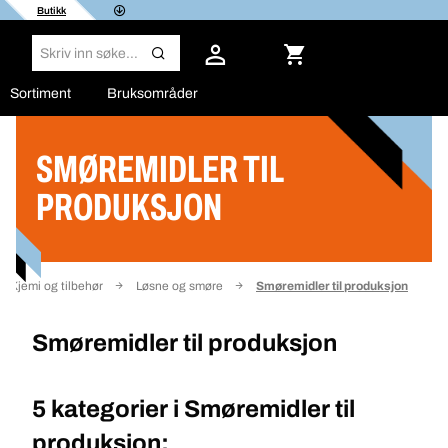
Butikk
Sortiment
Bruksområder
SMØREMIDLER TIL
Filter
PRODUKSJON
Kjemi og tilbehør
Løsne og smøre
Smøremidler til produksjon
Smøremidler til produksjon
5 kategorier i
Smøremidler til
produksjon: