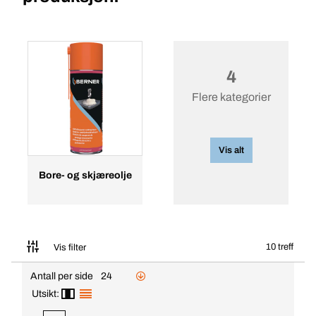
4
Flere kategorier
Vis alt
Bore- og skjæreolje
10 treff
Vis filter
Antall per side
24
Utsikt: