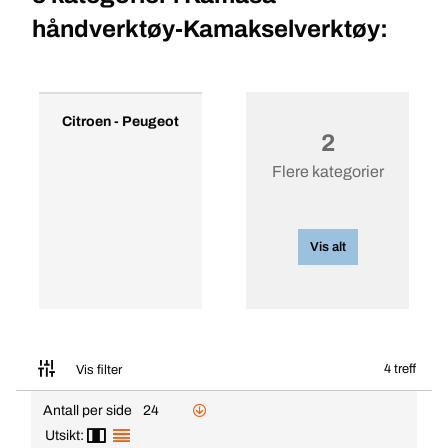
håndverktøy-Kamakselverktøy:
Citroen - Peugeot
2
Flere kategorier
Vis alt
4 treff
Vis filter
Antall per side
24
Utsikt: