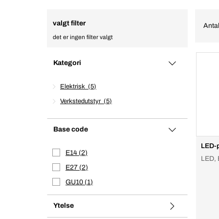
valgt filter
Antal
det er ingen filter valgt
Kategori
Elektrisk
5
Verkstedutstyr
5
Base code
LED-
E14
2
LED, 
E27
2
GU10
1
Ytelse