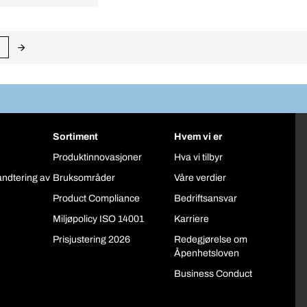
Sortiment
Hvem vi er
Produktinnovasjoner
Hva vi tilbyr
åndtering av
Bruksområder
Våre verdier
Product Compliance
Bedriftsansvar
Miljøpolicy ISO 14001
Karriere
Prisjustering 2026
Redegjørelse om
Åpenhetsloven
Business Conduct