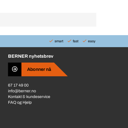
smart
fast
easy
BERNER nyhetsbrev
Abonner nå
67 17 49 00
info@berner.no
Kontakt & kundeservice
FAQ og Hjelp