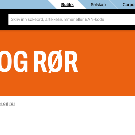
Butikk
Selskap
Corpor
OG RØR
r og rør