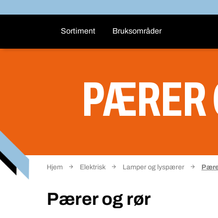
Sortiment
Bruksområder
PÆRER 
Hjem
Elektrisk
Lamper og lyspærer
Pære
Pærer og rør