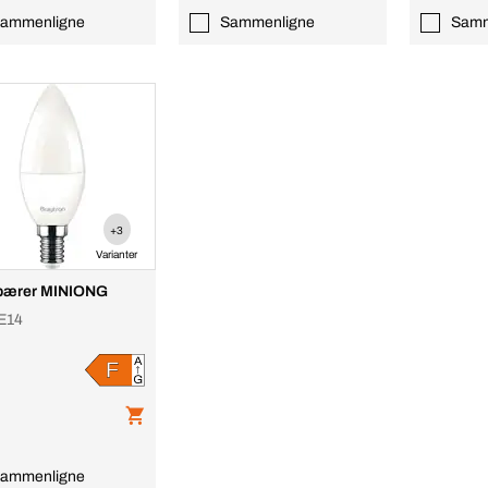
ammenligne
Sammenligne
Samm
+3
Varianter
pærer MINIONG
E14
ammenligne