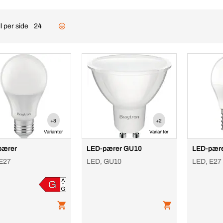
l per side
24
+8
+2
Varianter
Varianter
pærer
LED-pærer GU10
LED-pære
E27
LED, GU10
LED, E27