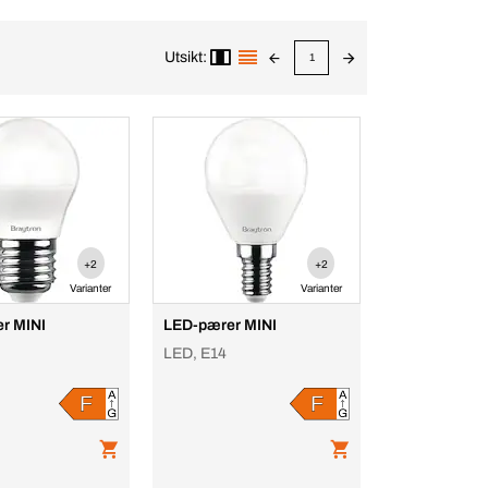
Utsikt:
1
+2
+2
Varianter
Varianter
r MINI
LED-pærer MINI
LED, E14