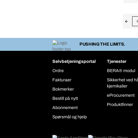
1
PUSHING THE LIMITS.
Selvbetjeningsportal
Tjenester
Ordre
BERA® modul
Fakturaer
Sikkerhet ved h
kjemikalier
Bokmerker
eProcurement
Bestill på nytt
Produktfinner
Abonnement
Spørsmål og hjelp