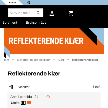
Butikk
Sortiment
Bruksområder
REFLEKTERENDE KLÆR
Filter
Hjem
Sikkerhet og arbeidsklær
Klær
Reflekterende klær
Reflekterende klær
5 treff
Vis filter
Antall per side
24
Utsikt: