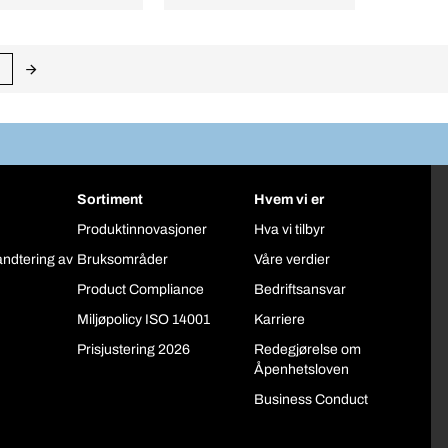
Sortiment
Hvem vi er
Produktinnovasjoner
Hva vi tilbyr
åndtering av
Bruksområder
Våre verdier
Product Compliance
Bedriftsansvar
Miljøpolicy ISO 14001
Karriere
Prisjustering 2026
Redegjørelse om
Åpenhetsloven
Business Conduct