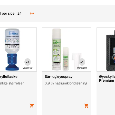
l per side
24
+3
+3
Varianter
Varianter
ylleflaske
Sår- og øyespray
Øyeskyll
Premium
ellige størrelser
0,9 % natriumkloridløsning