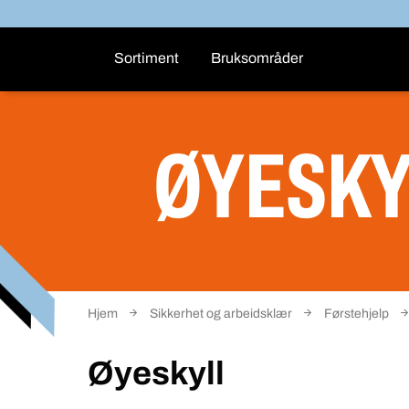
Sortiment
Bruksområder
ØYESKY
Hjem
Sikkerhet og arbeidsklær
Førstehjelp
Øyeskyll