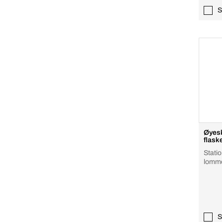
S
Øyesk
flaske
Statio
lomm
S