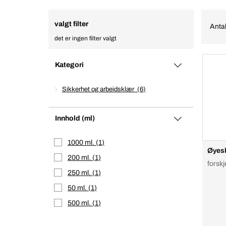
valgt filter
Antal
det er ingen filter valgt
Kategori
Sikkerhet og arbeidsklær
6
Innhold (ml)
1000 ml.
1
Øyesk
200 ml.
1
forskj
250 ml.
1
50 ml.
1
500 ml.
1