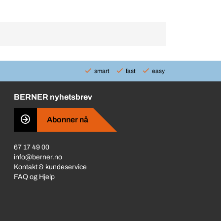
smart
fast
easy
BERNER nyhetsbrev
Abonner nå
67 17 49 00
info@berner.no
Kontakt & kundeservice
FAQ og Hjelp