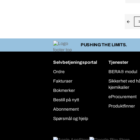
1
PUSHING THE LIMITS.
Selvbetjeningsportal
Tjenester
Ordre
BERA® modul
Fakturaer
Sikkerhet ved h
kjemikalier
Bokmerker
eProcurement
Bestill på nytt
Produktfinner
Abonnement
Spørsmål og hjelp