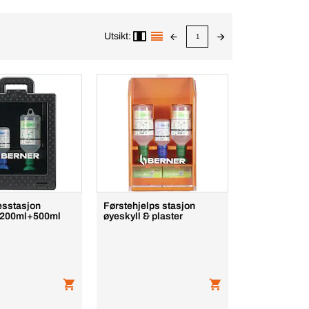
Utsikt:
1
esstasjon
Førstehjelps stasjon
 200ml+500ml
øyeskyll & plaster