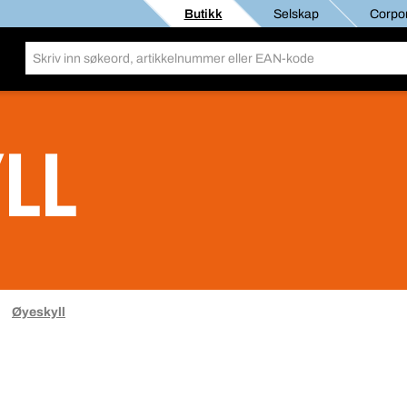
Butikk
Selskap
Corpor
LL
Øyeskyll