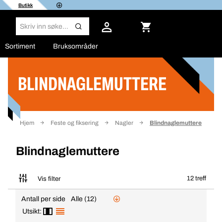
Butikk
Sortiment
Bruksområder
BLINDNAGLEMUTTERE
Filter
Hjem
Feste og fiksering
Nagler
Blindnaglemuttere
Blindnaglemuttere
12 treff
Vis filter
Antall per side
Alle (12)
Utsikt: