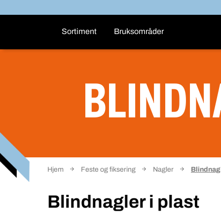
Sortiment
Bruksområder
BLINDN
Hjem
Feste og fiksering
Nagler
Blindnagl
Blindnagler i plast