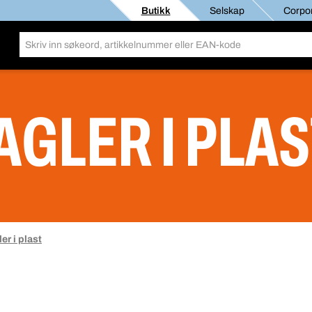
Butikk
Selskap
Corpor
AGLER I PLA
er i plast