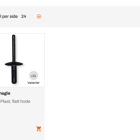
l per side
24
+11
Varianter
nagle
 Plast, flatt hode