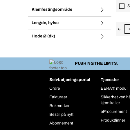
S
Klemfestingsområde
Lengde, hylse
1
Hode Ø (dk)
PUSHING THE LIMITS.
Selvbetjeningsportal
Tjenester
Ordre
BERA® modul
Fakturaer
Sikkerhet ved h
kjemikalier
Bokmerker
eProcurement
Bestill på nytt
Produktfinner
Abonnement