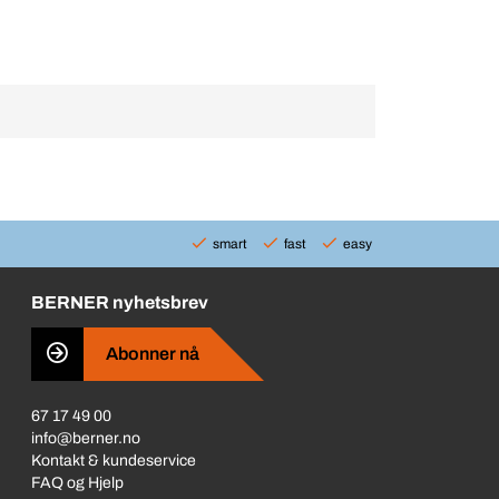
smart
fast
easy
BERNER nyhetsbrev
Abonner nå
67 17 49 00
info@berner.no
Kontakt & kundeservice
FAQ og Hjelp