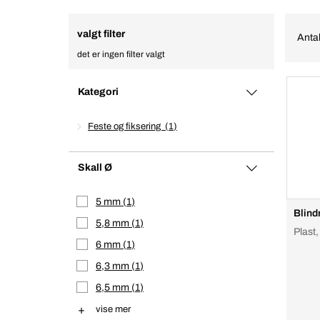
valgt filter
Antal
det er ingen filter valgt
Kategori
Feste og fiksering
1
Skall Ø
5 mm
1
Blind
5,8 mm
1
Plast,
6 mm
1
6,3 mm
1
6,5 mm
1
vise mer