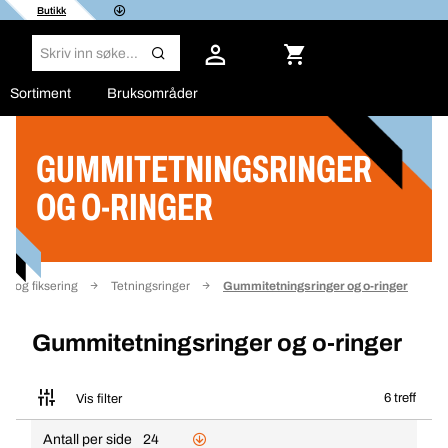
Butikk
Sortiment
Bruksområder
GUMMITETNINGSRINGER
Filter
OG O-RINGER
te og fiksering
Tetningsringer
Gummitetningsringer og o-ringer
Gummitetningsringer og o-ringer
6 treff
Vis filter
Antall per side
24