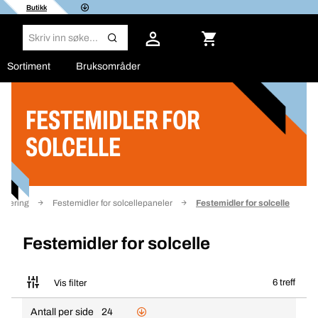
Butikk
Sortiment
Bruksområder
FESTEMIDLER FOR
Filter
SOLCELLE
iksering
Festemidler for solcellepaneler
Festemidler for solcelle
Festemidler for solcelle
6 treff
Vis filter
Antall per side
24