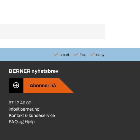
smart
fast
easy
BERNER nyhetsbrev
Abonner nå
67 17 49 00
info@berner.no
Kontakt & kundeservice
FAQ og Hjelp