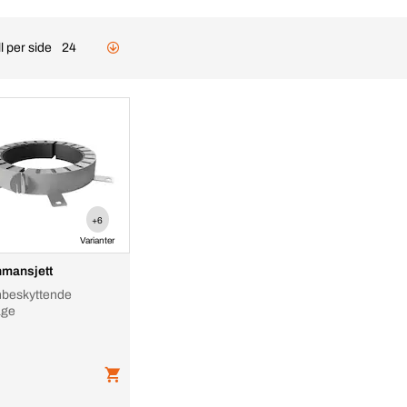
l per side
24
+6
Varianter
mansjett
beskyttende
age