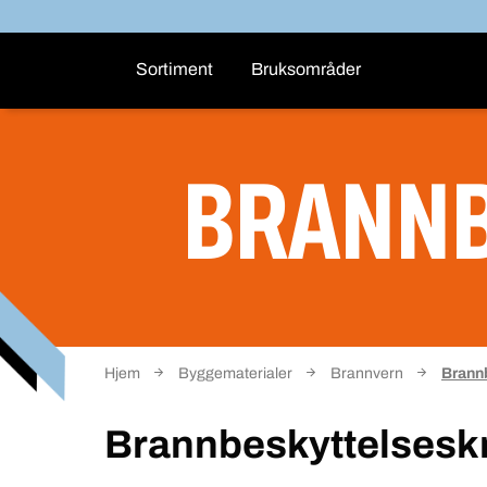
Sortiment
Bruksområder
BRANN
Hjem
Byggematerialer
Brannvern
Brann
Brannbeskyttelsesk