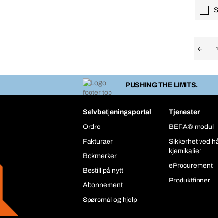
S
1
PUSHING THE LIMITS.
Selvbetjeningsportal
Tjenester
Ordre
BERA® modul
Fakturaer
Sikkerhet ved h
kjemikalier
Bokmerker
eProcurement
Bestill på nytt
Produktfinner
Abonnement
Spørsmål og hjelp