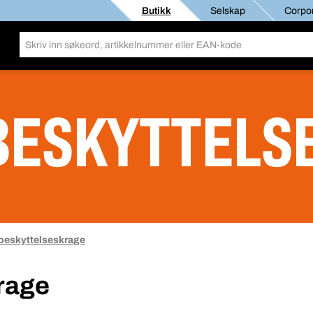
Butikk
Selskap
Corpor
BESKYTTELS
beskyttelseskrage
rage