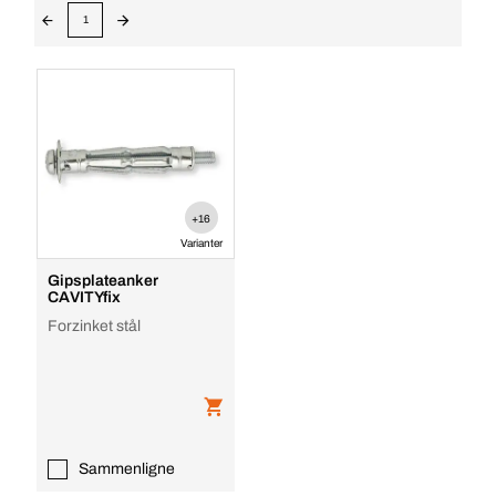
1
+16
Varianter
Gipsplateanker
CAVITYfix
Forzinket stål
Sammenligne