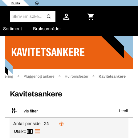
Butikk
Sortiment
Bruksområder
KAVITETSANKERE
Filter
iksering
Plugger og ankere
Hulromsfester
Kavitetsankere
Kavitetsankere
1 treff
Vis filter
Antall per side
24
Utsikt: