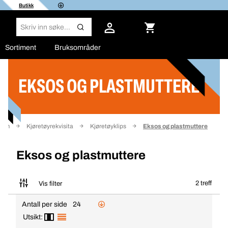
Butikk
Sortiment
Bruksområder
EKSOS OG PLASTMUTTERE
Filter
jem
Kjøretøyrekvisita
Kjøretøyklips
Eksos og plastmuttere
Eksos og plastmuttere
2 treff
Vis filter
Antall per side
24
Utsikt: