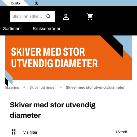
Butikk
Sortiment
Bruksområder
SKIVER MED STOR
Filter
UTVENDIG DIAMETER
og fiksering
Skiver og ringer
Skiver med stor utvendig diameter
Skiver med stor utvendig
diameter
15 treff
Vis filter