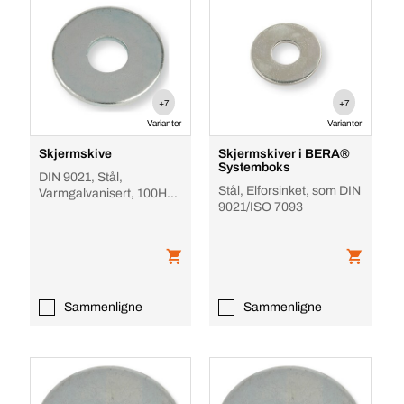
+7
+7
Varianter
Varianter
Skjermskive
Skjermskiver i BERA®
Systemboks
DIN 9021, Stål,
Stål, Elforsinket, som DIN
Varmgalvanisert, 100HV /
9021/ISO 7093
140HV
Sammenligne
Sammenligne