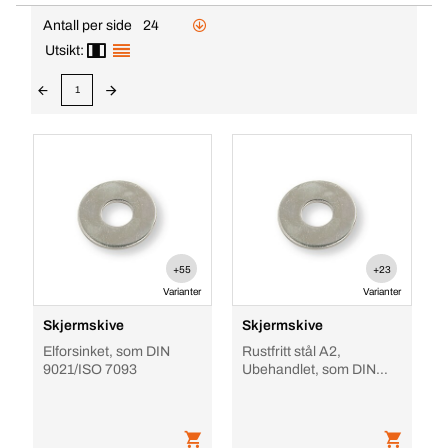
Antall per side
24
Utsikt:
1
+55
+23
Varianter
Varianter
Skjermskive
Skjermskive
Elforsinket, som DIN
Rustfritt stål A2,
9021/ISO 7093
Ubehandlet, som DIN
9021/ISO 7093