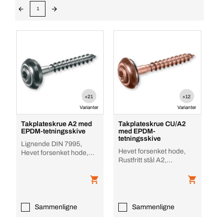
1
+21
+12
Varianter
Varianter
Takplateskrue A2 med
Takplateskrue CU/A2
EPDM-tetningsskive
med EPDM-
tetningsskive
Lignende DIN 7995,
Hevet forsenket hode,
Hevet forsenket hode,
Rustfritt stål A2,
Rustfritt stål A2,
kobberbelagt
Ubehandlet
Sammenligne
Sammenligne