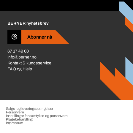
Miljøpolicy ISO 14001
Bedriftsansvar
Prisjustering 2026
Karriere
BERNER nyhetsbrev
Redegjørelse om Åpenhetsloven
Business Conduct
Abonner nå
67 17 49 00
info@berner.no
Kontakt & kundeservice
FAQ og Hjelp
Salgs- og leveringsbetingelser
Personvern
Innstillinger for samtykke og personvern
Klagebehandling
Impressum