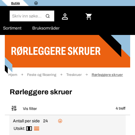
Butikk
Sortiment
Bruksområder
RØRLEGGERE SKRUER
Filter
Hjem
Feste og fiksering
Treskruer
Rørleggere skruer
Rørleggere skruer
4 treff
Vis filter
Antall per side
24
Utsikt: