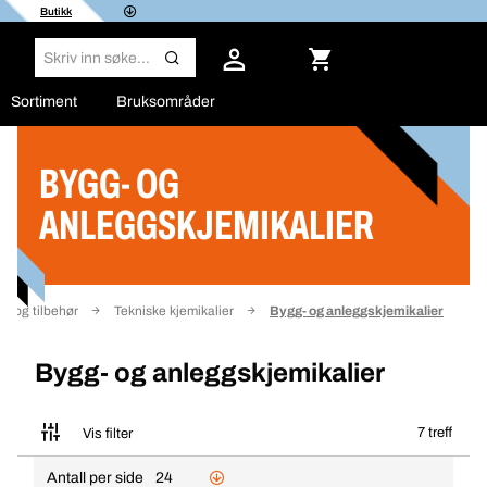
Butikk
Sortiment
Bruksområder
BYGG- OG
Filter
ANLEGGSKJEMIKALIER
mi og tilbehør
Tekniske kjemikalier
Bygg- og anleggskjemikalier
Bygg- og anleggskjemikalier
7 treff
Vis filter
Antall per side
24