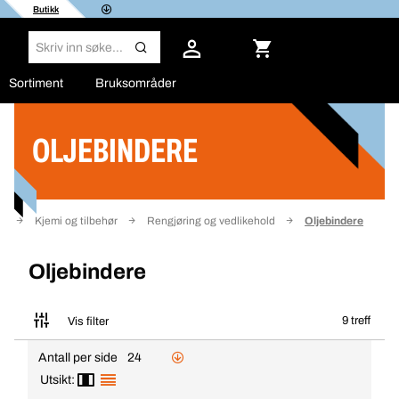
Butikk
Sortiment
Bruksområder
OLJEBINDERE
Filter
m
Kjemi og tilbehør
Rengjøring og vedlikehold
Oljebindere
Oljebindere
9 treff
Vis filter
Antall per side
24
Utsikt: