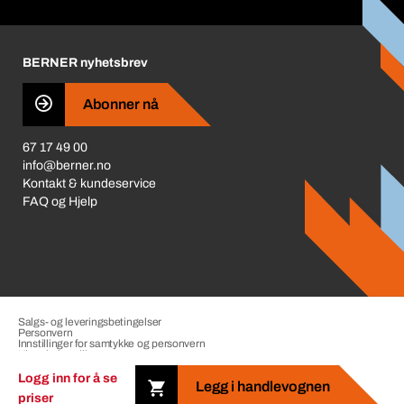
Bedriftsansvar
Prisjustering 2026
Karriere
BERNER nyhetsbrev
Redegjørelse om Åpenhetsloven
Business Conduct
Abonner nå
67 17 49 00
info@berner.no
Kontakt & kundeservice
FAQ og Hjelp
Salgs- og leveringsbetingelser
Personvern
Innstillinger for samtykke og personvern
Klagebehandling
Impressum
Logg inn for å se
Legg i handlevognen
priser
Copyright © 2026 The Berner Group. Alle rettigheter forbeholdt.