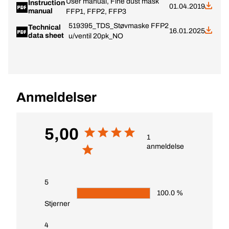
User manual, Fine dust mask
Instruction
01.04.2019
manual
FFP1, FFP2, FFP3
519395_TDS_Støvmaske FFP2
Technical
16.01.2025
data sheet
u/ventil 20pk_NO
Anmeldelser
5,00
1
anmeldelse
5
100.0 %
Stjerner
4