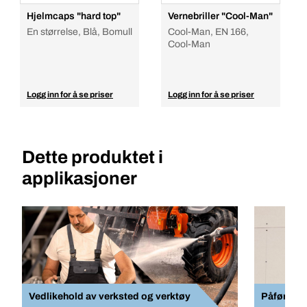
Hjelmcaps "hard top"
Vernebriller "Cool-Man"
En størrelse, Blå, Bomull
Cool-Man, EN 166,
Cool-Man
Logg inn for å se priser
Logg inn for å se priser
Dette produktet i
applikasjoner
Vedlikehold av verksted og verktøy
Påføring 