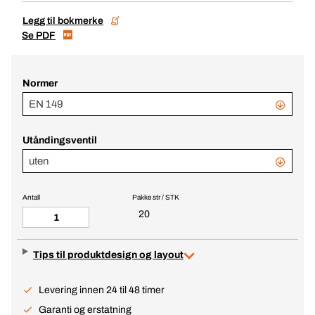
Legg til bokmerke
Se PDF
Normer
EN 149
Utåndingsventil
uten
Antall
Pakke str / STK
20
Tips til produktdesign og layout
Levering innen 24 til 48 timer
Garanti og erstatning