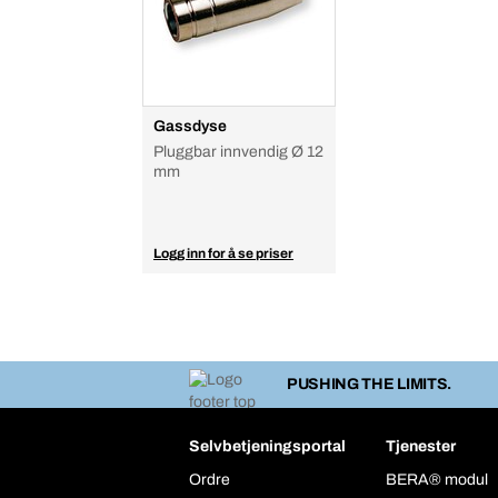
Gassdyse
Pluggbar innvendig Ø 12
mm
Logg inn for å se priser
PUSHING THE LIMITS.
Selvbetjeningsportal
Tjenester
Ordre
BERA® modul