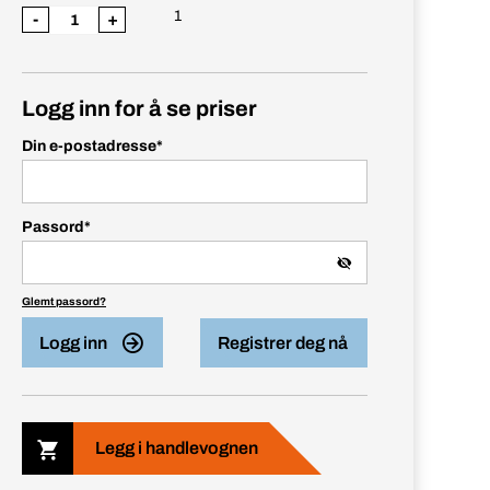
1
-
+
Logg inn for å se priser
Din e-postadresse
*
Passord
*
Glemt passord?
Logg inn
Registrer deg nå
Legg i handlevognen