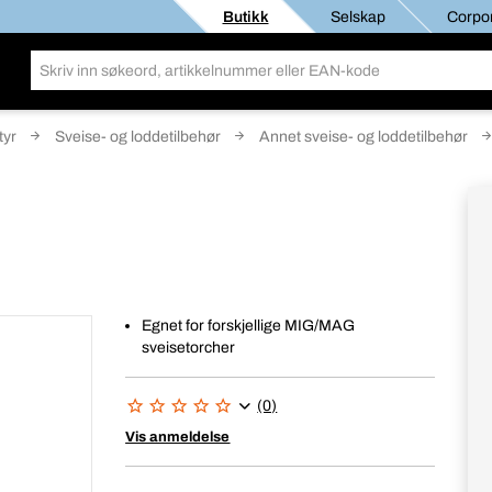
Butikk
Selskap
Corpor
tyr
Sveise- og loddetilbehør
Annet sveise- og loddetilbehør
Egnet for forskjellige MIG/MAG
sveisetorcher
(0)
Vis anmeldelse