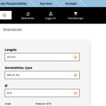
ate Responsibility
Karriere
Kontakt
Bokmerke
Logg inn
Handlevogn
Strømdyser
Lengde
28 mm
Anvendelse, type
MB 25 AK
Ø
M 6
Antall
Pakke str / STK