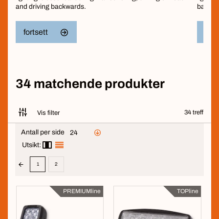
and driving backwards.
backwa
fortsett
fort
34 matchende produkter
34 treff
Vis filter
Antall per side
24
Utsikt:
1
2
PREMIUMline
TOPline