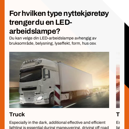
For hvilken type nyttekjøretøy
trenger du en LED-
arbeidslampe?
Du kan velge din LED-arbeidslampe avhengig av
bruksområde, belysning, lyseffekt, form, hus osv.
Truck
Trail
Especially in the dark, additional effective and efficient
Especia
lighting is essential during maneuvering, driving off road
lightin