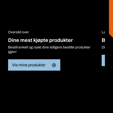
Oversikt over
Last n
Dine mest kjøpte produkter
Bros
Bestill enkelt og raskt dine tidligere bestilte produkter
Digital
igjen!
Vis 
Vis mine produkter