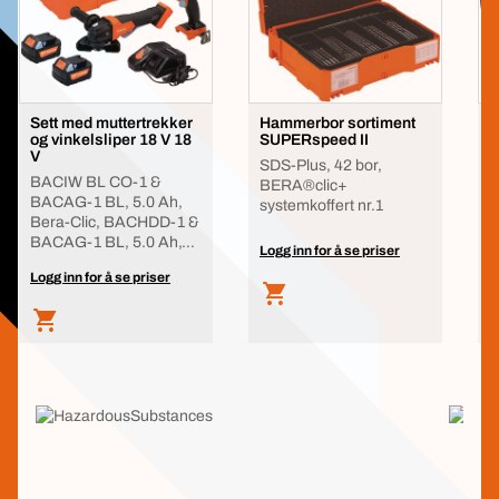
Sett med muttertrekker
Hammerbor sortiment
G
og vinkelsliper 18 V 18
SUPERspeed II
a
V
SDS-Plus, 42 bor,
B
BACIW BL CO-1 &
BERA®clic+
B
BACAG-1 BL, 5.0 Ah,
systemkoffert nr.1
Bera-Clic, BACHDD-1 &
BACAG-1 BL, 5.0 Ah,
Logg inn for å se priser
L
Be
Logg inn for å se priser