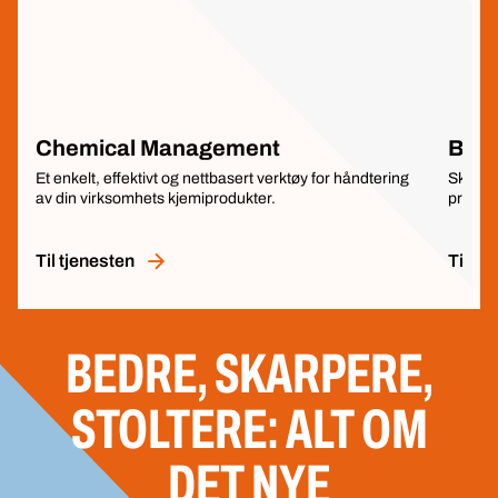
Chemical Management
BER
Et enkelt, effektivt og nettbasert verktøy for håndtering
Skann d
av din virksomhets kjemiprodukter.
produkt
Til tjenesten
Til tj
BEDRE, SKARPERE,
STOLTERE: ALT OM
DET NYE