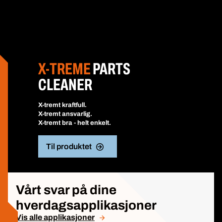
X-TREME
PARTS
CLEANER
X-tremt kraftfull.
X-tremt ansvarlig.
X-tremt bra - helt enkelt.
Til produktet
Vårt svar på dine
hverdagsapplikasjoner
Vis alle applikasjoner