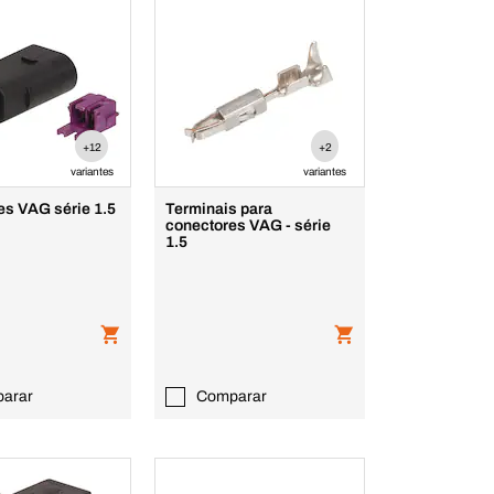
+12
+2
variantes
variantes
es VAG série 1.5
Terminais para
conectores VAG - série
1.5
arar
Comparar