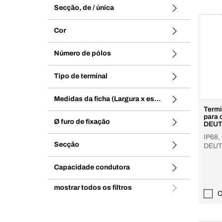
Secção, de / única
Cor
Número de pólos
Tipo de terminal
Medidas da ficha (Largura x espessura)
Termi
para 
Ø furo de fixação
DEU
IP68,
Secção
DEU
Capacidade condutora
mostrar todos os filtros
C