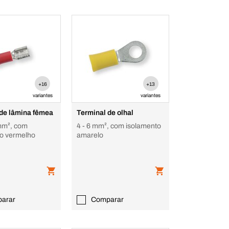
+16
+13
variantes
variantes
 de lâmina fêmea
Terminal de olhal
 mm², com
4 - 6 mm², com isolamento
to vermelho
amarelo
arar
Comparar