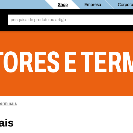
Shop
Empresa
Corporat
ORES E TER
terminais
ais