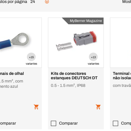
stos por página
24
Most
MyBerner Magazine
+15
+13
variantes
variantes
nais de olhal
Kits de conectores
Terminal
estanques DEUTSCH DT
não isola
 2.5 mm², com
0.5 - 1.5 mm², IP68
com trav
mento azul
omparar
Comparar
Comp