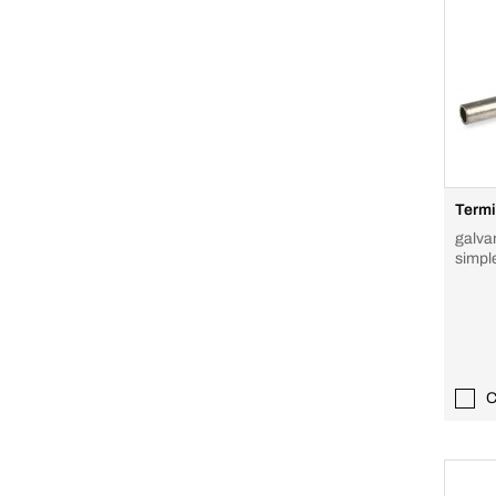
Termi
galva
simpl
C