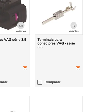
+10
+2
variantes
variantes
es VAG série 3.5
Terminais para
conectores VAG - série
3.5
arar
Comparar