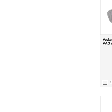
Vedan
VAG s
C