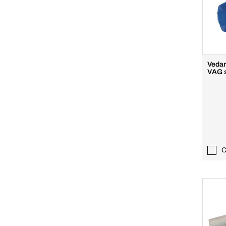
Vedan
VAG s
C