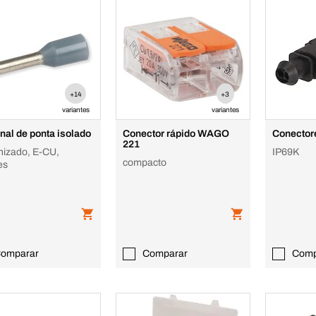
+14
+3
variantes
variantes
nal de ponta isolado
Conector rápido WAGO
Conector
221
nizado, E-CU,
IP69K
compacto
es
omparar
Comparar
Comp