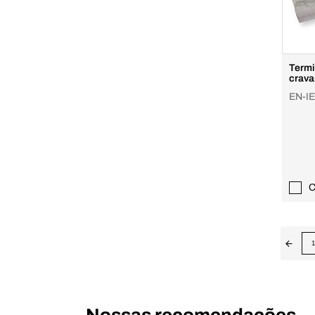
Termi
crava
EN-IE
C
1