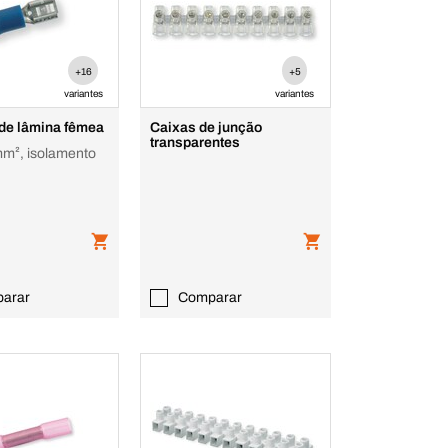
+16
+5
variantes
variantes
 de lâmina fêmea
Caixas de junção
transparentes
 mm², isolamento
arar
Comparar