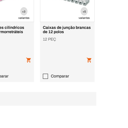
+3
+5
variantes
variantes
s cilíndricos
Caixas de junção brancas
rmorretráteis
de 12 polos
12 PEÇ
arar
Comparar