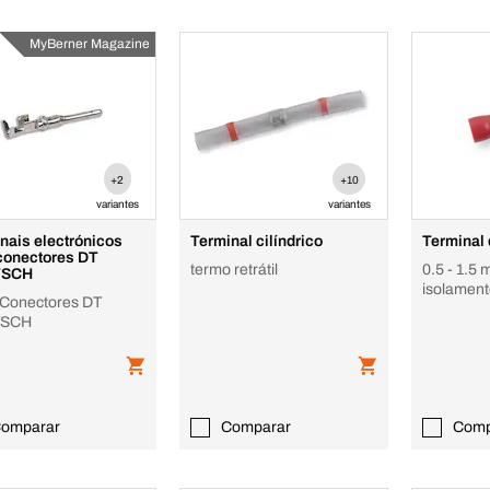
MyBerner Magazine
+2
+10
variantes
variantes
nais electrónicos
Terminal cilíndrico
Terminal
conectores DT
termo retrátil
0.5 - 1.5
TSCH
isolamen
 Conectores DT
TSCH
omparar
Comparar
Comp