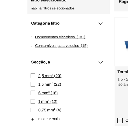
filtro seleccionado
Regi
não há filtros seleccionados
Categoria filtro
Componentes eléctricos
131
Consumíveis para veículos
15
Secção, a
Termi
2,5 mm²
29
1.5 -
1,5 mm²
22
isola
6 mm²
16
1 mm²
12
0,75 mm²
4
mostrar mais
C