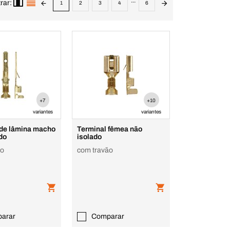
...
rar:
1
2
3
4
6
+7
+10
variantes
variantes
 de lâmina macho
Terminal fêmea não
do
isolado
ão
com travão
arar
Comparar