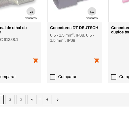
+25
+12
variantes
variantes
nal de olhal de
Conectores DT DEUTSCH
Conectore
r
duplos te
0.5 - 1.5 mm², IP68, 0.5 -
C 61238:1
1.5 mm², IP68
omparar
Comparar
Comp
...
2
3
4
6