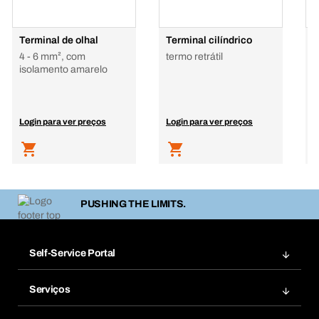
Terminal de olhal
Terminal cilíndrico
T
4 - 6 mm², com
termo retrátil
1
isolamento amarelo
i
Login para ver preços
Login para ver preços
L
PUSHING THE LIMITS.
Self-Service Portal
Encomendas
Serviços
Facturas
Bera Modul