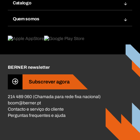
Favoritos
Catalogo
Bera Smart
Re-Encomendar
Inovações de produtos
Base Dados Químicos
Quem somos
Subscrições
Aplicações
eProcurement
O que oferecemos
Pós-Venda
Product Compliance
Guia de Produtos
O que nos move
Livro Reclamações Electrónico
Responsabilidade Corporativa
Carreira
BERNER newsletter
Business Conduct
Subscrever agora
214 489 060 (Chamada para rede fixa nacional)
bcom@berner.pt
Contacto e serviço do cliente
Perguntas frequentes e ajuda