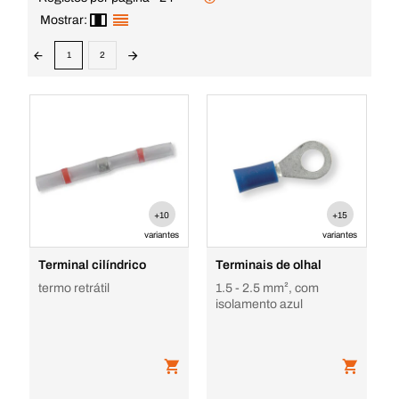
Mostrar:
1
2
+10
+15
variantes
variantes
Terminal cilíndrico
Terminais de olhal
termo retrátil
1.5 - 2.5 mm², com
isolamento azul