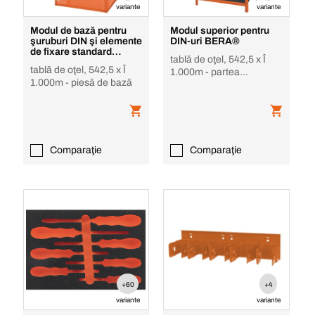
variante
variante
Modul de bază pentru
Modul superior pentru
şuruburi DIN şi elemente
DIN-uri BERA®
de fixare standard
tablă de oţel, 542,5 x Î
BERA®
tablă de oţel, 542,5 x Î
1.000m - partea
1.000m - piesă de bază
superioară
Comparaţie
Comparaţie
+60
+4
variante
variante