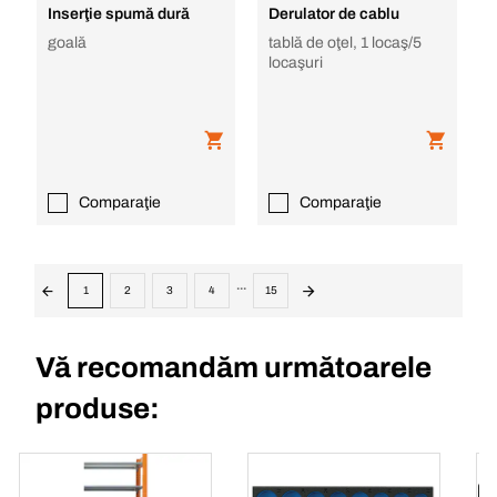
Inserţie spumă dură
Derulator de cablu
goală
tablă de oţel, 1 locaş/5
locaşuri
Comparaţie
Comparaţie
...
1
2
3
4
15
Vă recomandăm următoarele
produse: