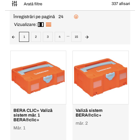
337 afisari
Arată filtre
Înregistrări pe pagină
24
Vizualizare:
...
1
2
3
4
15
BERA CLIC+ Valiză
Valiză sistem
sistem măr. 1
BERA®clic+
BERA®clic+
măr. 2
Măr. 1