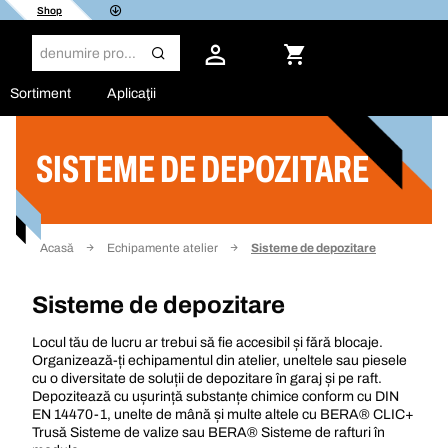
Shop
Sortiment
Aplicaţii
SISTEME DE DEPOZITARE
Filtru
Acasă
Echipamente atelier
Sisteme de depozitare
Sisteme de depozitare
Locul tău de lucru ar trebui să fie accesibil și fără blocaje.
Organizează-ți echipamentul din atelier, uneltele sau piesele
cu o diversitate de soluții de depozitare în garaj și pe raft.
Depozitează cu ușurință substanțe chimice conform cu DIN
EN 14470-1, unelte de mână și multe altele cu BERA® CLIC+
Trusă Sisteme de valize sau BERA® Sisteme de rafturi în