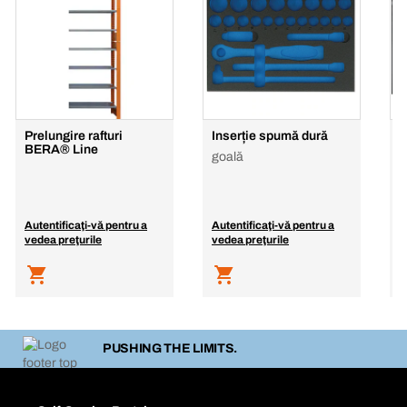
Prelungire rafturi
Inserție spumă dură
S
BERA® Line
1
goală
c
D
Autentificaţi-vă pentru a
Autentificaţi-vă pentru a
A
vedea preţurile
vedea preţurile
v
PUSHING THE LIMITS.