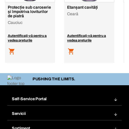
Protecție sub caroserie
Etanșant cavități
P
și împotriva loviturilor
b
Ceară
de piatră
B
Cauciuc
Autentificaţi-vă pentru a
Autentificaţi-vă pentru a
A
vedea preţurile
vedea preţurile
v
PUSHING THE LIMITS.
Self-Service Portal
Comenzi
Servicii
Facturi
Bera Modul
Marcaje
Sortiment