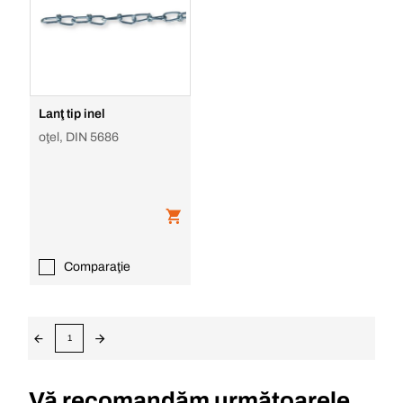
Lanţ tip inel
oţel, DIN 5686
Comparaţie
1
Vă recomandăm următoarele