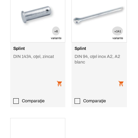
+6
+141
variante
variante
Splint
Splint
DIN 1434, oţel, zincat
DIN 94, oţel inox A2, A2
blanc
Comparaţie
Comparaţie