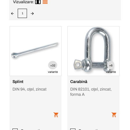
Vizualizare:
1
+32
+6
variante
variante
Splint
Carabină
DIN 94, oţel, zincat
DIN 82101, oţel, zincat,
forma A