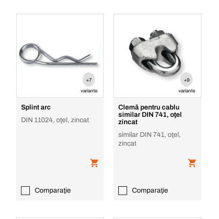
+7
+9
variante
variante
Splint arc
Clemă pentru cablu
similar DIN 741, oţel
DIN 11024, oţel, zincat
zincat
similar DIN 741, oţel,
zincat
Comparaţie
Comparaţie