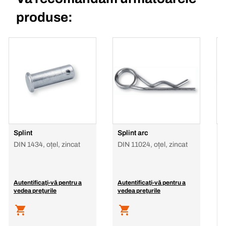
produse:
Splint
Splint arc
S
o
DIN 1434, oțel, zincat
DIN 11024, oțel, zincat
o
Autentificaţi-vă pentru a
Autentificaţi-vă pentru a
A
vedea preţurile
vedea preţurile
v