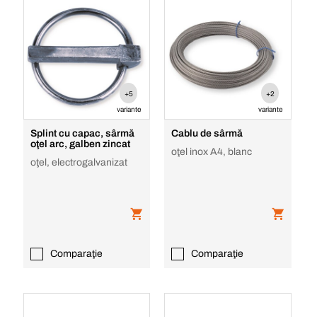
+5
+2
variante
variante
Splint cu capac, sârmă
Cablu de sârmă
oţel arc, galben zincat
oţel inox A4, blanc
oţel, electrogalvanizat
Comparaţie
Comparaţie