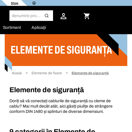
Shop
Sortiment
Aplicaţii
ELEMENTE DE SIGURANȚĂ
Filtru
Acasă
Elemente de fixare
Elemente de siguranță
Elemente de siguranță
Doriți să vă conectați cablurile de siguranță cu cleme de
cablu? Mai mult decât atât, aici găsiți piulițe de strângere
conform DIN 1480 și splinturi de diverse dimensiuni.
9 categorii în
Elemente de