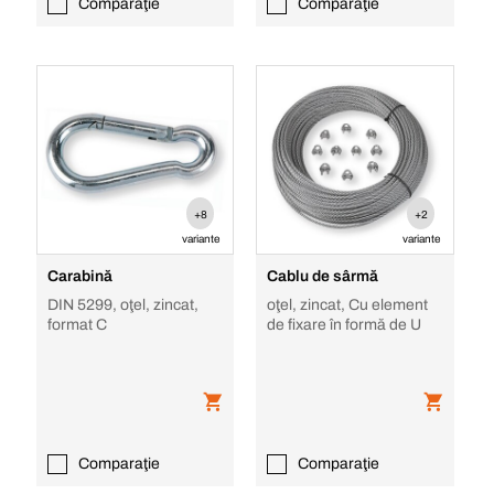
Comparaţie
Comparaţie
+8
+2
variante
variante
Carabină
Cablu de sârmă
DIN 5299, oţel, zincat,
oţel, zincat, Cu element
format C
de fixare în formă de U
Comparaţie
Comparaţie