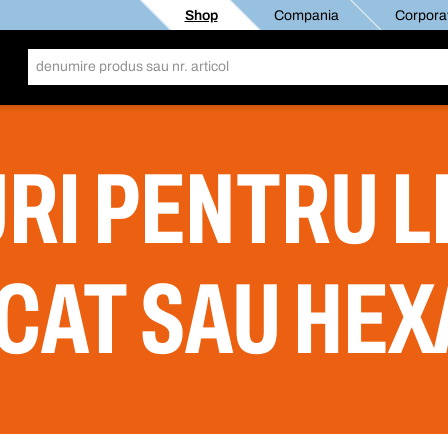
Shop
Compania
Corporat
RI PENTRU L
ECAT SAU HE