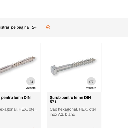
istrări pe pagină
24
+42
+77
variante
variante
 pentru lemn DIN
Şurub pentru lemn DIN
571
exagonal, HEX, oţel,
Cap hexagonal, HEX, oţel
inox A2, blanc