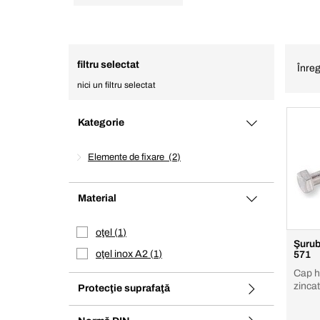
filtru selectat
Înreg
nici un filtru selectat
Kategorie
Elemente de fixare
2
Material
oţel
1
Şurub
oţel inox A2
1
571
Cap h
zincat
Protecţie suprafaţă