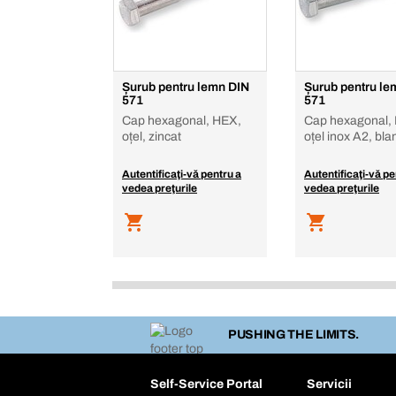
Șurub pentru lemn DIN
Șurub pentru le
571
571
Cap hexagonal, HEX,
Cap hexagonal,
oțel, zincat
oțel inox A2, bla
Autentificaţi-vă pentru a
Autentificaţi-vă pe
vedea preţurile
vedea preţurile
PUSHING THE LIMITS.
Self-Service Portal
Servicii