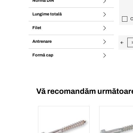
Normă DIN
Lungime totală
C
Filet
Antrenare
1
Formă cap
Vă recomandăm următoare