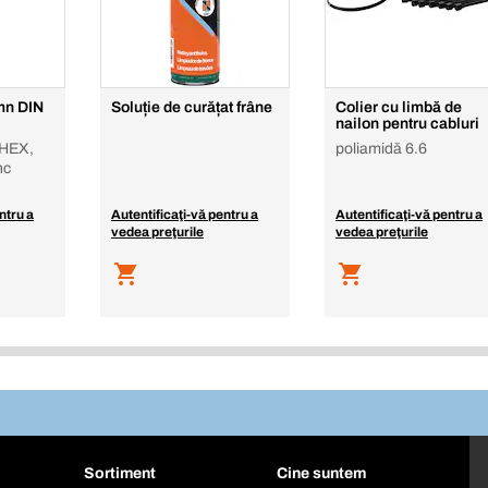
mn DIN
Soluție de curățat frâne
Colier cu limbă de
nailon pentru cabluri
 HEX,
poliamidă 6.6
nc
ntru a
Autentificaţi-vă pentru a
Autentificaţi-vă pentru a
vedea preţurile
vedea preţurile
Sortiment
Cine suntem