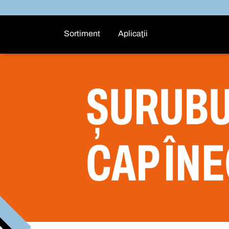
Sortiment
Aplicaţii
ȘURUBU
CAP ÎN