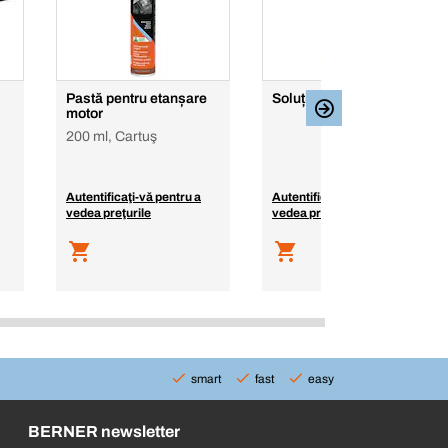
Pastă pentru etanșare
Soluție degripant MoS2
motor
200 ml, Cartuş
Autentificaţi-vă pentru a
Autentificaţi-vă pentru a
vedea preţurile
vedea preţurile
smart
fast
easy
BERNER newsletter