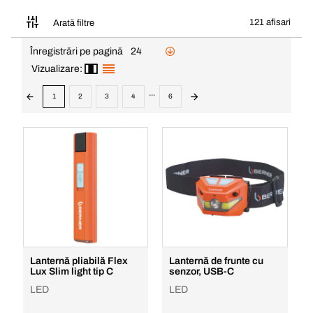
121 afisari
Arată filtre
Înregistrări pe pagină
24
Vizualizare:
...
1
2
3
4
6
Lanternă pliabilă Flex
Lanternă de frunte cu
Lux Slim light tip C
senzor, USB-C
LED
LED