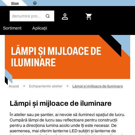
Shop
Sortiment
Aplicaţii
LĂMPI ȘI MIJLOACE DE
Filtru
ILUMINARE
Acasă
Echipamente atelier
Lămpi și mijloace de iluminare
Lămpi și mijloace de iluminare
În atelier sau pe șantier, ai nevoie să iluminezi spațiul de lucru.
Cumpără lămpi de lucru sau reflectoare pentru construcții
pentru a direcționa lumina acolo unde îți este necesar. De
asemenea, mai oferim lanterne LED subțiri și lanterne de