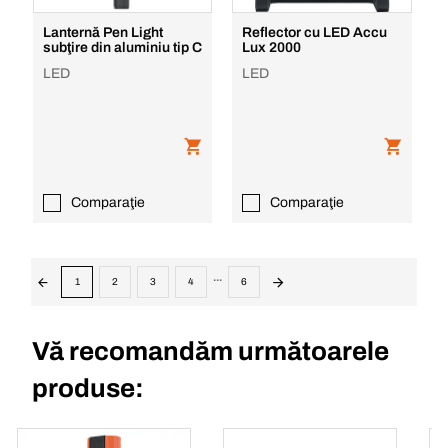
Lanternă Pen Light
Reflector cu LED Accu
subţire din aluminiu tip C
Lux 2000
LED
LED
Comparaţie
Comparaţie
...
1
2
3
4
6
Vă recomandăm următoarele
produse: