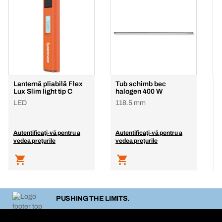
Lanternă pliabilă Flex
Tub schimb bec
B
Lux Slim light tip C
halogen 400 W
l
LED
118.5 mm
L
Autentificaţi-vă pentru a
Autentificaţi-vă pentru a
A
vedea preţurile
vedea preţurile
v
PUSHING THE LIMITS.