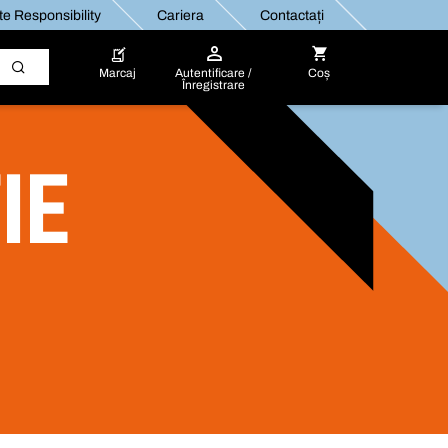
e Responsibility
Cariera
Contactați
Marcaj
Autentificare /
Coș
Înregistrare
IE