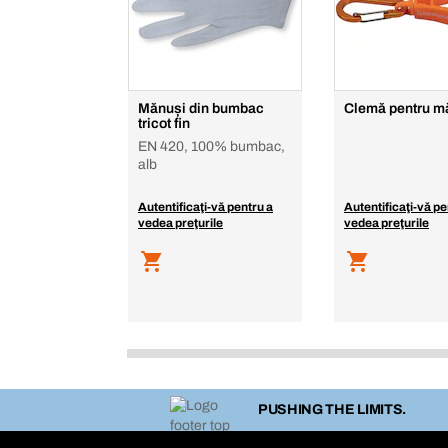
Mănuși din bumbac
Clemă pentru m
tricot fin
EN 420, 100% bumbac,
alb
Autentificaţi-vă pentru a
Autentificaţi-vă pe
vedea preţurile
vedea preţurile
PUSHING THE LIMITS.