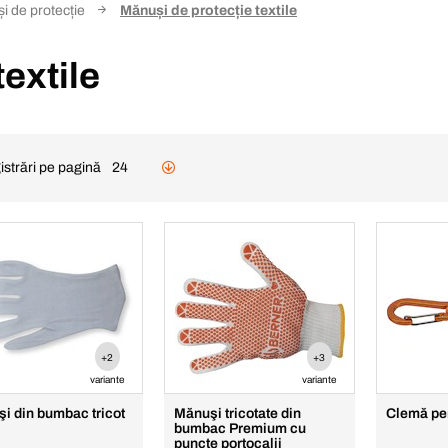
i de protecție
Mănuși de protecție textile
extile
istrări pe pagină
24
+2
+3
variante
variante
i din bumbac tricot
Mănuşi tricotate din
Clemă pe
bumbac Premium cu
puncte portocalii