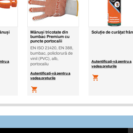
ănuși
Mănuși tricotate din
Soluție de curățat frâ
bumbac Premium cu
puncte portocalii
EN ISO 21420, EN 388,
bumbac, policlorură de
vinil (PVC), alb,
ntru a
Autentificaţi-vă pentru a
portocaliu
vedea preţurile
Autentificaţi-vă pentru a
vedea preţurile