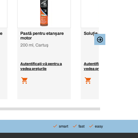
ne
Pastă pentru etanșare
Soluție degripant MoS2
motor
200 ml, Cartuş
Autentificaţi-vă pentru a
Autentificaţi-vă pentru a
vedea preţurile
vedea preţurile
smart
fast
easy