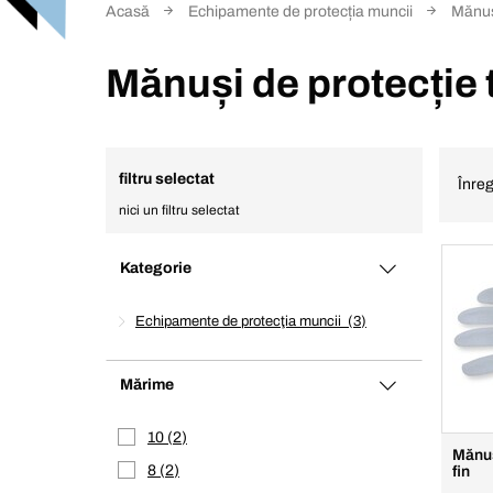
Acasă
Echipamente de protecția muncii
Mănuș
Mănuși de protecție t
filtru selectat
Înreg
nici un filtru selectat
Kategorie
Echipamente de protecţia muncii
3
Mărime
10
2
Mănuş
8
2
fin