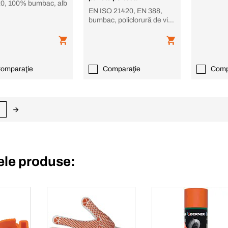
0, 100% bumbac, alb
EN ISO 21420, EN 388,
bumbac, policlorură de vinil
(PVC), alb, portocaliu
omparaţie
Comparaţie
Comp
le produse: