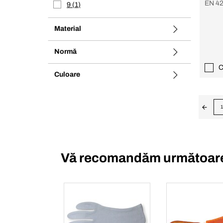
EN 42
9
1
Material
Normă
C
Culoare
1
Vă recomandăm următoare