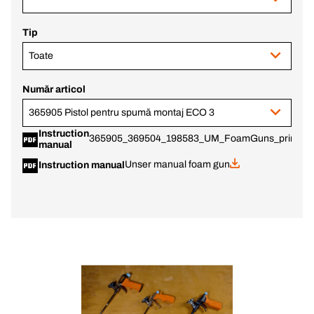
Tip
Toate
Număr articol
365905 Pistol pentru spumă montaj ECO 3
Instruction
365905_369504_198583_UM_FoamGuns_print.pd
manual
Unser manual foam gun
Instruction manual