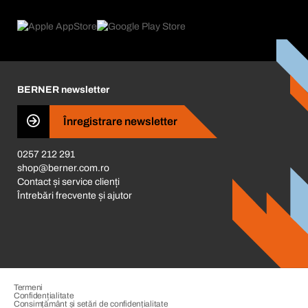
eProcurement
Ce oferim
FAQ
Product Compliance
Consilier produse
Ce ne motivează
Catalog & Broșuri
Corporate Responsibility
Cariera
BERNER newsletter
Business Conduct
Înregistrare newsletter
0257 212 291
shop@berner.com.ro
Contact și service clienți
Întrebări frecvente și ajutor
Termeni
Confidențialitate
Consimțământ și setări de confidențialitate