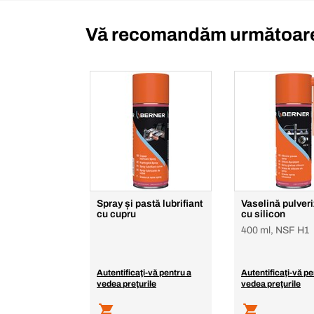
Vă recomandăm următoare
Spray și pastă lubrifiant
Vaselină pulveri
cu cupru
cu silicon
400 ml, NSF H1
Autentificaţi-vă pentru a
Autentificaţi-vă pe
vedea preţurile
vedea preţurile