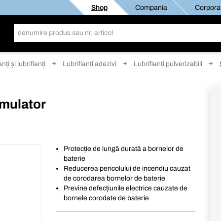
Shop
Compania
Corporat
nți și lubrifianți
Lubrifianți adezivi
Lubrifianți pulverizabili
umulator
Protecție de lungă durată a bornelor de
baterie
Reducerea pericolului de incendiu cauzat
de corodarea bornelor de baterie
Previne defecțiunile electrice cauzate de
bornele corodate de baterie