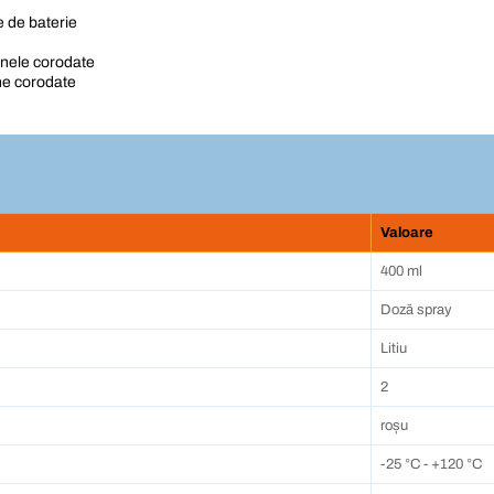
e de baterie
rnele corodate
ne corodate
Valoare
400 ml
Doză spray
Litiu
2
roșu
-25 °C - +120 °C