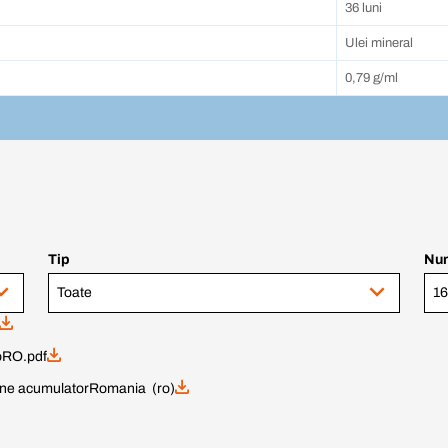
36 luni
Ulei mineral
0,79 g/ml
Tip
Num
Toate
oRO.pdf
rne acumulator
Romania (ro)