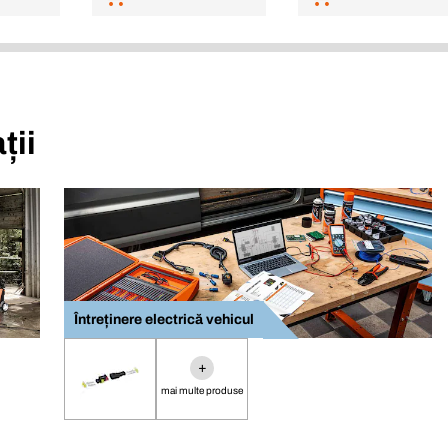
ții
Întreținere electrică vehicul
+
mai multe produse