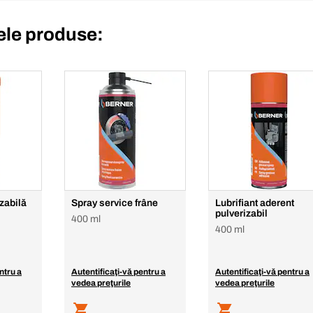
le produse:
zabilă
Spray service frâne
Lubrifiant aderent
pulverizabil
400 ml
400 ml
ntru a
Autentificaţi-vă pentru a
Autentificaţi-vă pentru a
vedea preţurile
vedea preţurile