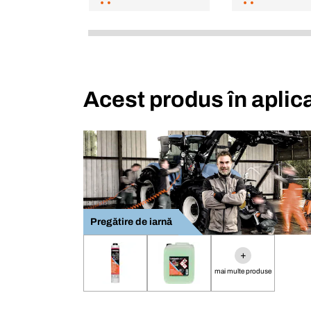
Acest produs în aplica
Pregătire de iarnă
+
mai multe produse