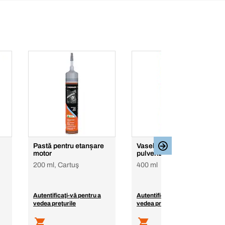
Pastă pentru etanșare
Vaselină universală
motor
pulverizabilă
200 ml, Cartuş
400 ml
Autentificaţi-vă pentru a
Autentificaţi-vă pentru a
vedea preţurile
vedea preţurile