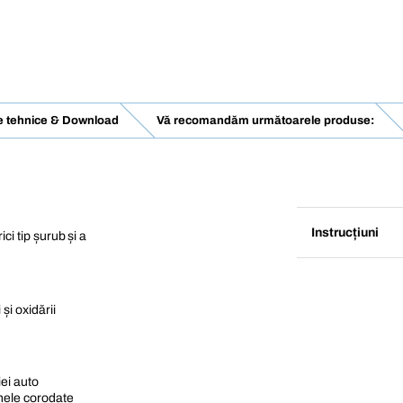
e tehnice & Download
Vă recomandăm următoarele produse:
Instrucțiuni
ci tip șurub și a
și oxidării
iei auto
nele corodate