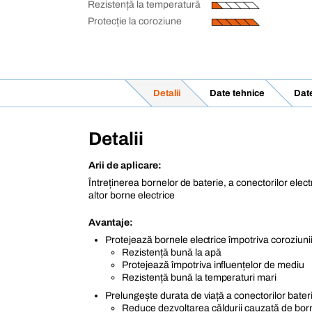
Rezistență la temperatură
Protecție la coroziune
Detalii
Date tehnice
Dat
Detalii
Arii de aplicare:
Întreținerea bornelor de baterie, a conectorilor electri
altor borne electrice
Avantaje:
Protejează bornele electrice împotriva coroziunii 
Rezistență bună la apă
Protejează împotriva influențelor de mediu
Rezistență bună la temperaturi mari
Prelungește durata de viață a conectorilor bater
Reduce dezvoltarea căldurii cauzată de bor