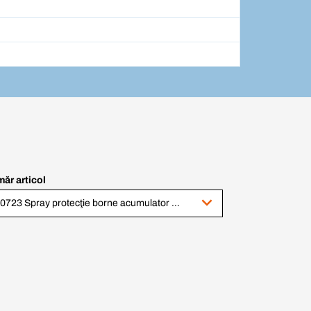
ăr articol
160723 Spray protecţie borne acumulator 400 ml