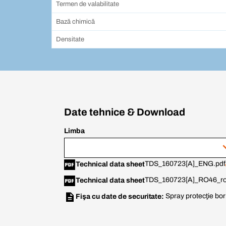
Termen de valabilitate
Bază chimică
Densitate
Date tehnice & Download
Limba
TDS_160723[A]_ENG.pdf
Technical data sheet
TDS_160723[A]_RO46_r
Technical data sheet
Spray protecţie bo
Fişa cu date de securitate: