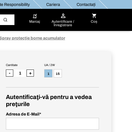
e Responsibility
Cariera
Contactați
Marcaj
Autentificare /
Coș
Înregistrare
Spray protecţie borne acumulator
Cantitate
UA / 2W
-
+
1
15
Autentificaţi-vă pentru a vedea
preţurile
Adresa de E-Mail
*