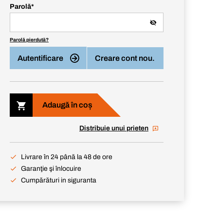
Parolă
*
Parolă pierdută?
Autentificare
Creare cont nou.
Adaugă în coș
Distribuie unui prieten
Livrare în 24 până la 48 de ore
Garanţie şi înlocuire
Cumpărături in siguranta