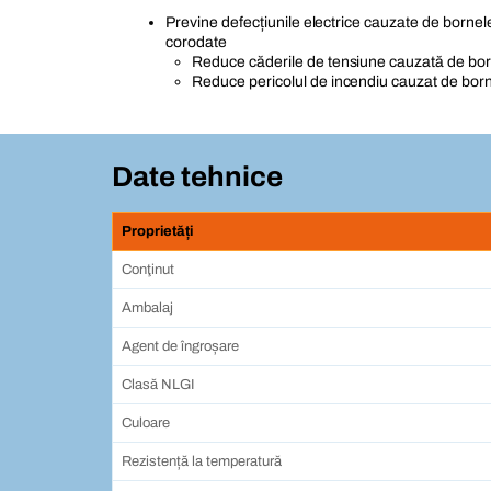
Previne defecțiunile electrice cauzate de bornel
corodate
Reduce căderile de tensiune cauzată de bo
Reduce pericolul de incendiu cauzat de bor
Date tehnice
Proprietăți
Conţinut
Ambalaj
Agent de îngroșare
Clasă NLGI
Culoare
Rezistență la temperatură