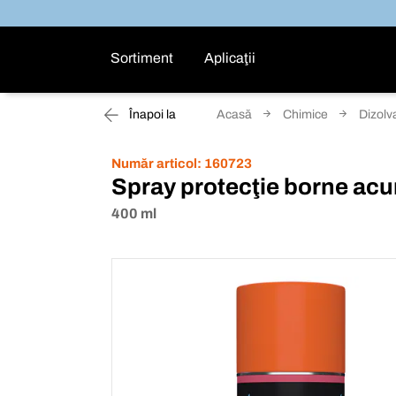
Sortiment
Aplicaţii
Înapoi la
Acasă
Chimice
Dizolva
Număr articol:
160723
Spray protecţie borne ac
400 ml