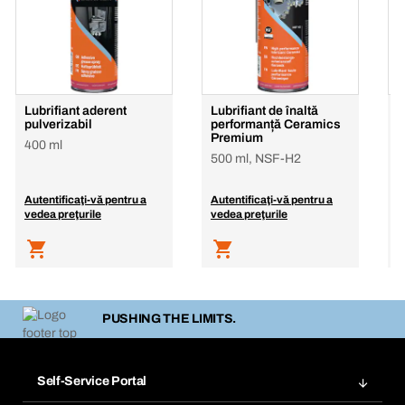
Lubrifiant aderent
Lubrifiant de înaltă
L
pulverizabil
performanță Ceramics
p
Premium
400 ml
5
500 ml, NSF-H2
Autentificaţi-vă pentru a
Autentificaţi-vă pentru a
A
vedea preţurile
vedea preţurile
v
PUSHING THE LIMITS.
Self-Service Portal