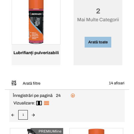
2
Mai Multe Categorii
Arată toate
Lubrifianți pulverizabili
14 afisari
Arată filtre
Înregistrări pe pagină
24
Vizualizare:
1
PREMIUMline