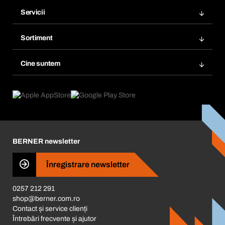
Comenzi
Servicii
Facturi
Bera Modul
Marcaje
Sortiment
Bera Smart
Comandă din nou
Inovații în materie de produse
Gestionarea substanțelor periculoase
Cine suntem
Abonări
Aplicaţii
eProcurement
Ce oferim
FAQ
Product Compliance
Consilier produse
Ce ne motivează
Catalog & Broșuri
Corporate Responsibility
Cariera
BERNER newsletter
Business Conduct
Înregistrare newsletter
0257 212 291
shop@berner.com.ro
Contact și service clienți
Întrebări frecvente și ajutor