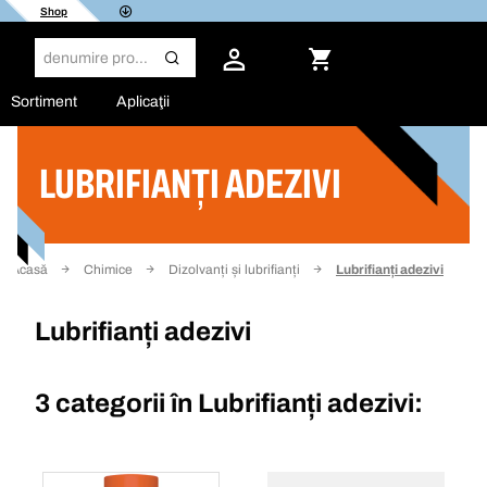
Shop
Sortiment
Aplicaţii
LUBRIFIANȚI ADEZIVI
Filtru
Acasă
Chimice
Dizolvanți și lubrifianți
Lubrifianți adezivi
Lubrifianți adezivi
3 categorii în
Lubrifianți adezivi: