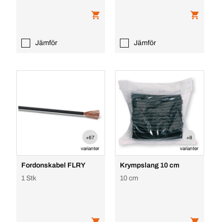
Jämför
Jämför
+67
+8
varianter
varianter
Fordonskabel FLRY
Krympslang 10 cm
1 Stk
10 cm