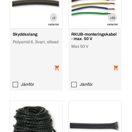
+2
+30
varianter
varianter
Skyddsslang
RKUB-monteringskabel
- max. 50 V
Polyamid 6, Svart, slitsad
Max 50 V
Jämför
Jämför