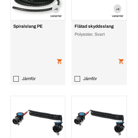
+6
+6
varianter
varianter
Spiralslang PE
Flätad skyddsslang
Polyester, Svart
Jämför
Jämför