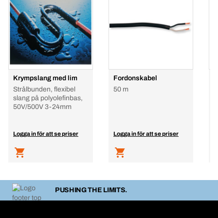
Krympslang med lim
Fordonskabel
K
l
Strålbunden, flexibel
50 m
slang på polyolefinbas,
50V/500V 3-24mm
Logga in för att se priser
Logga in för att se priser
L
PUSHING THE LIMITS.