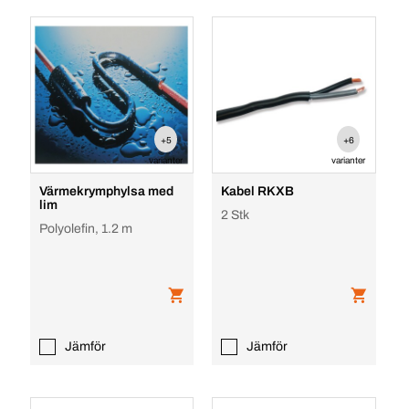
+5
+6
varianter
varianter
Värmekrymphylsa med
Kabel RKXB
lim
2 Stk
Polyolefin, 1.2 m
Jämför
Jämför