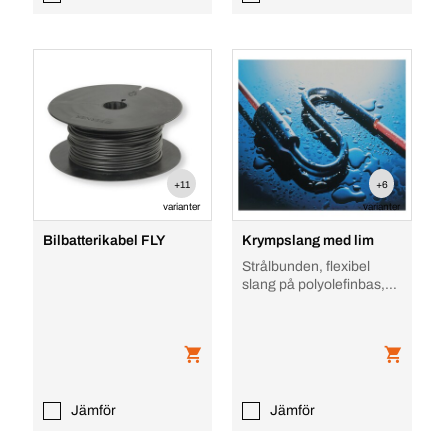
+11
+6
varianter
varianter
Bilbatterikabel FLY
Krympslang med lim
Strålbunden, flexibel
slang på polyolefinbas,
50V/500V 3-24mm
Jämför
Jämför