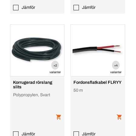
Jämför
Jämför
+2
+4
varianter
varianter
Korrugerad rörslang
Fordonsflatkabel FLRYY
slits
50 m
Polypropylen, Svart
Jämför
Jämför