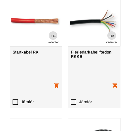
+11
+12
varianter
varianter
Startkabel RK
Flerledarkabel fordon
RKKB
Jämför
Jämför